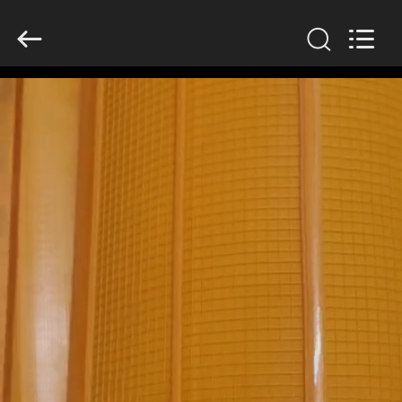
2026
HUATAO
LOVER
LTD.
All
Rights
Reserved.
বাড়ি
পণ্য
আমাদের
সম্পর্কে
কারখানা
ভ্রমণ
মান