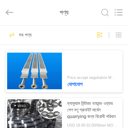
2026
HUATAO
LOVER
পণ্য
LTD.
All
Rights
Reserved.
বাড়ি
51
সব পণ্য
অ বোনা উপাদান
পণ্য
আমাদের
সম্পর্কে
Price accept negotiation MOQ:1 বিন্যাস করুন
যোগাযোগ
369
কারখানা
ভ্রমণ
ভ্যাকুয়াম সিন্টারড ডায়মন্ড ওয়্যার
শিল্প রোলার
সেগ মণু গ্রানাইট মার্বেল
quarrying জন্য বিরোধী পরিধান
মান
USD 19.00-33.00/Meter MOQ:৫০ মিটার