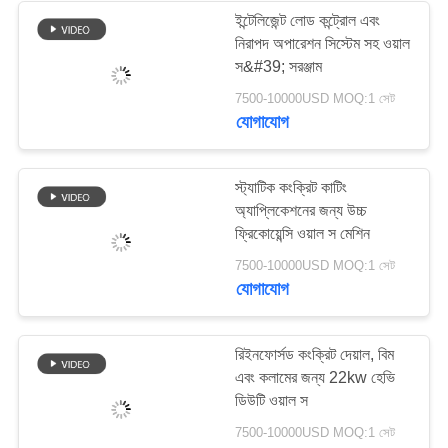
ইন্টেলিজেন্ট লোড কন্ট্রোল এবং
নিরাপদ অপারেশন সিস্টেম সহ ওয়াল
37
স&#39; সরঞ্জাম
ইন্ডাস্ট্রিয়াল সেন্ট্রিফিউগাল
7500-10000USD MOQ:1 সেট
যোগাযোগ
পাম্প
স্ট্যাটিক কংক্রিট কাটিং
অ্যাপ্লিকেশনের জন্য উচ্চ
ফ্রিকোয়েন্সি ওয়াল স মেশিন
141
7500-10000USD MOQ:1 সেট
যোগাযোগ
শিল্প অনুভূত তারেক
রিইনফোর্সড কংক্রিট দেয়াল, বিম
এবং কলামের জন্য 22kw হেভি
ডিউটি ​​ওয়াল স
7500-10000USD MOQ:1 সেট