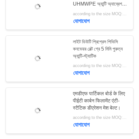
UHMWPE অ্যান্টি অ্যাব্রেশন
PRIVACY
স্লাইড প্যাড
according to the size MOQ:12 পিসি
POLICY
যোগাযোগ
78
এয়ারজেল অন্তরণ কম্বল
লাইট ডিউটি প্রিপ্রেস পিভিসি
কনভেয়র বেল্ট গ্রে 5 মিমি পুরুত্ব
অ্যান্টি-স্ট্যাটিক
according to the size MOQ:1 পিসি
যোগাযোগ
80
एमडीएफ पार्टिकल बोर्ड के लिए
पीईटी कार्बन फिलामेंट एंटी-
শিল্প ফিল্টার
स्टैटिक डीएरेशन मेश बेल्ट।
according to the size MOQ:1 পিসি
যোগাযোগ