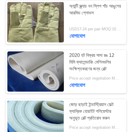
অ্যান্টি স্ক্র্যাচ নন স্লিপ পাঁচ আঙুলের
আরমিড গ্লোভস
37
ইন্ডাস্ট্রিয়াল সেন্ট্রিফিউগাল
USD17-24 per pair MOQ:10 জোড়া
যোগাযোগ
পাম্প
2020 হট বিক্রয় সাদা রঙ 12
মিমি ক্যালেন্ডারিং মেশিনগুলির
সংক্ষিপ্তকরণের জন্য বেল্ট
141
Price accept negotiation MOQ:500 বর্গ মিটার
যোগাযোগ
শিল্প অনুভূত তারেক
জোড় ছাড়াই ইন্ডাস্ট্রিয়াল ফেল্ট
ফ্যাব্রিক হোয়াইট পলিয়েস্টার
অনুভূত বেল্ট প্রতিরোধ করুন
Price accept negotiation MOQ:1 বর্গ মিটার