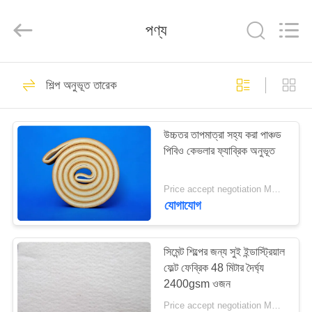
2026
HUATAO
LOVER
পণ্য
LTD.
All
Rights
Reserved.
বাড়ি
51
শিল্প অনুভূত তারেক
অ বোনা উপাদান
পণ্য
উচ্চতর তাপমাত্রা সহ্য করা পাঞ্চড
পিবিও কেভলার ফ্যাব্রিক অনুভূত
আমাদের
সম্পর্কে
Price accept negotiation MOQ:1 বর্গ মিটার
যোগাযোগ
369
কারখানা
ভ্রমণ
সিমেন্ট শিল্পের জন্য সুই ইন্ডাস্ট্রিয়াল
শিল্প রোলার
ফেল্ট ফেব্রিক 48 মিটার দৈর্ঘ্য
2400gsm ওজন
মান
Price accept negotiation MOQ:এক পিসি