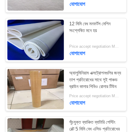
নিয়ন্ত্রণ
যোগাযোগ
যোগাযোগ
12 মিমি বেধ মনফর্টস মেশিন
763
সংশ্লেষিত মনে হয়
করুন
পলিউরেথেন স্ক্রিন প্যানেল
Price accept negotiation MOQ:1 টুকরা
খবর
যোগাযোগ
উদ্ধৃতির
অ্যালুমিনিয়াম এক্সট্রোশনগুলির জন্য
জন্য
তাপ প্রতিরোধের সাথে সুই পাঞ্চড
ব্রাউন কালার পিবিও রোলার টিউব
75
আবেদন
Price accept negotiation MOQ:1 সেট করে
যোগাযোগ
শিল্প বেল্ট
সাইট
ম্যাপ
সূঁচযুক্ত ব্যাঞ্চিত ব্যাটারি পেস্টিং
বেল্ট 5 মিমি বেধ এসিড প্রতিরোধের