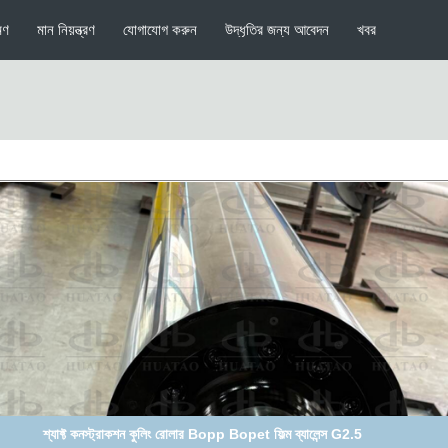
মণ
মান নিয়ন্ত্রণ
যোগাযোগ করুন
উদ্ধৃতির জন্য আবেদন
খবর
B ফ্লো সিস্টেম ওয়েল্ডেড লিডিং স্পাইরাল কুলিং রোলার বোপ বোপেট ফিল্ম ব্যালেন্স G2.5 দিয়ে