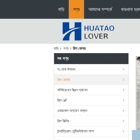
বাড়ি
পণ্য
আমাদের সম্পর্কে
কারখানা ভ্র
বাড়ি
পণ্য
শিল্প রোলার
সব পণ্য
অ বোনা উপাদান
শিল্প রোলার
পলিউরেথেন স্ক্রিন প্যানেল
শিল্প বেল্ট
এয়ারজেল অন্তরণ কম্বল
শিল্প ফিল্টার
ইন্ডাস্ট্রিয়াল সেন্ট্রিফিউগাল পাম্প
Q345