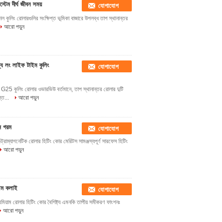
েম দীর্ঘ জীবন সময়
যোগাযোগ
ল কুলিং রোলারগুলির সংক্ষিপ্ত ভূমিকা বাজারে উপলব্ধ তাপ স্থানান্তর
আরো পড়ুন
য লং লাইফ টাইম কুলিং
যোগাযোগ
G25 কুলিং রোলার ওভারভিউ বর্তমানে, তাপ স্থানান্তর রোলার দুটি
স্ত...
আরো পড়ুন
ন গরম
যোগাযোগ
রোম্যাগনেটিক রোলার হিটিং কোর মেরিটস সামঞ্জস্যপূর্ণ সারফেস হিটিং
আরো পড়ুন
য়াম কলাই
যোগাযোগ
্রিমিয়াম রোলার হিটিং কোর বৈশিষ্ট্য এমনকি তাপীয় সমীকরণ ফাংশনঃ
আরো পড়ুন