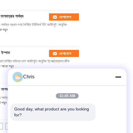
 তাপমাত্রার পার্থক্য
যোগাযোগ
র পার্থক্য প্রধান পণ্য বৈশিষ্ট্য ইউনিফর্ম হিট আউটপুট: আধুনিক
 পড়ুন
ং ইস্পাত
যোগাযোগ
ধান বৈশিষ্ট্য অভিন্ন তাপ আউটপুটঃ আধুনিক ইলেক্ট্রোম্যাগনেটিক
আরো পড়ুন
Chris
 তাপমাত্রার পার্থক্য
যোগাযোগ
11:45 AM
 পার্থক্য ইলেক্ট্রোম্যাগনেটিক হিটিং রোলারের মূল কার্যকরী শক্তি
পড়ুন
Good day, what product are you looking 
for?
8
9
10
>>
>|