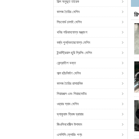
শিল্প অনুভূত তারেক
কাগজ তৈরির মেশিন
শি
পিচবোর্ড ঢালাই মেশিন
খনির পরিধানযোগ্য যন্ত্রাংশ
বর্জ্য পুনর্ব্যবহারযোগ্য মেশিন
ইন্ডাস্ট্রিয়াল ছুরি গ্রিলিং মেশিন
কেন্দ্রাতিগ ভক্ত
পাল্প ছাঁচনির্মাণ মেশিন
কাগজ তৈরির রাসায়নিক
গিয়ারবক্স এবং গিয়ারমোটর
ওয়্যার স্যাব মেশিন
ভ্যাকুয়াম ফ্রিজ ড্রায়ার
জিওসিনথেটিক্স উপাদান
এসপিসি ফ্লোরিং পণ্য