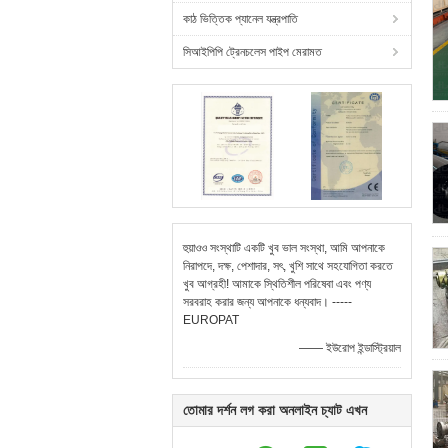
কাঠ ভিত্তিক প্যানেল যন্ত্রপাতি
সিআইপিপি ট্রেনচলেস পাইপ মেরামত
হুয়াওও সংস্থাটি একটি খুব ভাল সংস্থা, আমি আপনাকে
নিরাপদে, দক্ষ, পেশাদার, সৎ, খুশি সাথে সহযোগিতা করতে
খুব আগ্রহী! আমাকে স্থিতিশীল পরিষেবা এবং পণ্য
সরবরাহ করার জন্য আপনাকে ধন্যবাদ। -----
EUROPAT
—— ইউরোপ ইন্ডাস্ট্রিয়াল
তোমার দর্শন লগ করা অনলাইন চ্যাট এখন