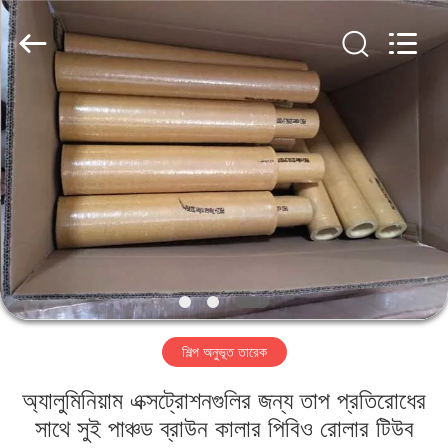
2026
HUATAO
LOVER
LTD.
All
Rights
Reserved.
বাড়ি
পণ্য
আমাদের
সম্পর্কে
কারখানা
শিল্প অনুভূত তারেক
ভ্রমণ
অ্যালুমিনিয়াম এক্সট্রোশনগুলির জন্য তাপ প্রতিরোধের
মান
সাথে সুই পাঞ্চড ব্রাউন কালার পিবিও রোলার টিউব