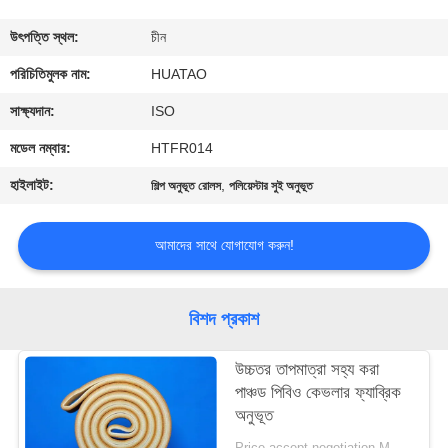
নিয়ন্ত্রণ
উৎপত্তি স্থল:
চীন
যোগাযোগ
পরিচিতিমুলক নাম:
HUATAO
করুন
সাক্ষ্যদান:
ISO
মডেল নম্বার:
HTFR014
খবর
হাইলাইট:
,
শিল্প অনুভূত রোলস
পলিয়েস্টার সুই অনুভূত
উদ্ধৃতির
আমাদের সাথে যোগাযোগ করুন!
জন্য
আবেদন
বিশদ প্রকাশ
SITEMAP
উচ্চতর তাপমাত্রা সহ্য করা
পাঞ্চড পিবিও কেভলার ফ্যাব্রিক
অনুভূত
PRIVACY
Price accept negotiation MOQ:1 বর্গ মিটার