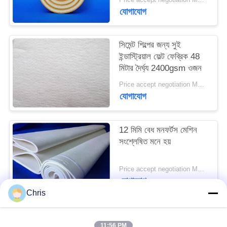
POLICY
যোগাযোগ
সিমেন্ট শিল্পের জন্য সুই
ইন্ডাস্ট্রিয়াল ফেল্ট ফেব্রিক 48
মিটার দৈর্ঘ্য 2400gsm ওজন
Price accept negotiation MOQ:এক পিসি
যোগাযোগ
12 মিমি বেধ মনফর্টস মেশিন
সংশ্লেষিত মনে হয়
Price accept negotiation MOQ:1 টুকরা
যোগাযোগ
Chris
সব
11:56 PM