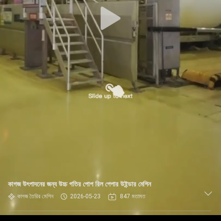
নিয়ন্ত্রণ
যোগাযোগ
করুন
খবর
উদ্ধৃতির
জন্য
আবেদন
সাইট
কাগজ উৎপাদনের জন্য উচ্চ গতির পোপ রিল পেপার উইন্ডার মেশিন
ম্যাপ
কাগজ তৈরির মেশিন
2026-05-23
847 মতামত