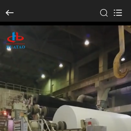
2026
HUATAO
LOVER
LTD.
All
Rights
Reserved.
বাড়ি
পণ্য
আমাদের
সম্পর্কে
কারখানা
ভ্রমণ
মান