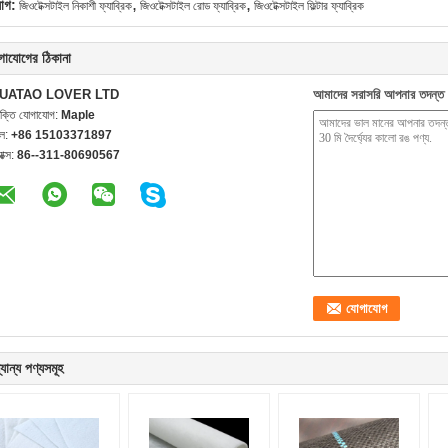
,
,
যাগ:
জিওটেক্সটাইল নিকাশী ফ্যাব্রিক
জিওটেক্সটাইল রোড ফ্যাব্রিক
জিওটেক্সটাইল ফিল্টার ফ্যাব্রিক
গাযোগের ঠিকানা
UATAO LOVER LTD
আমাদের সরাসরি আপনার তদন্ত 
যক্তি যোগাযোগ:
Maple
েল:
+86 15103371897
যাক্স:
86--311-80690567
যান্য পণ্যসমূহ