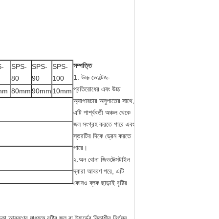
সম্পত্তি
-
SPS-
SPS-
SPS-
1. উচ্চ ভোল্টেজ-
80
90
100
প্রতিরোধের এবং উচ্চ
mm
80mm
90mm
10mm
অ্যাপারচার অনুপাতের সাথে,
এটি পার্শ্ববর্তী অঞ্চল থেকে
জল সংগ্রহ করতে পারে এবং
স্তরটির দিকে ড্রেন করতে
পারে।
২.অন বোনা জিওটেক্সটাইল
দ্বারা আবরণ পরে, এটি
কোনও ব্লক ছাড়াই বৃষ্টির
 আবরণের মাধ্যমে বৃষ্টির জল বা ইয়ার্ডের নিকাশীর নির্গমন,