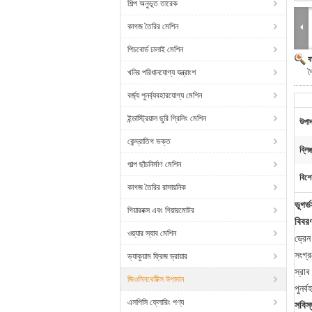
শিল্প অনুভূত তারেক
কাগজ তৈরির মেশিন
পিচবোর্ড ঢালাই মেশিন
ব
দ
খনির পরিধানযোগ্য যন্ত্রাংশ
বর্জ্য পুনর্ব্যবহারযোগ্য মেশিন
ইন্ডাস্ট্রিয়াল ছুরি গ্রিলিং মেশিন
উপাদ
কেন্দ্রাতিগ ভক্ত
ব্লি
পাল্প ছাঁচনির্মাণ মেশিন
বিশে
কাগজ তৈরির রাসায়নিক
ভূগর্
গিয়ারবক্স এবং গিয়ারমোটর
বিবর
ওয়্যার স্যাব মেশিন
ড্রেন
সংগ্
ভ্যাকুয়াম ফ্রিজ ড্রায়ার
স্রাব
জিওসিনথেটিক্স উপাদান
পুনর্
এসপিসি ফ্লোরিং পণ্য
সবিস্