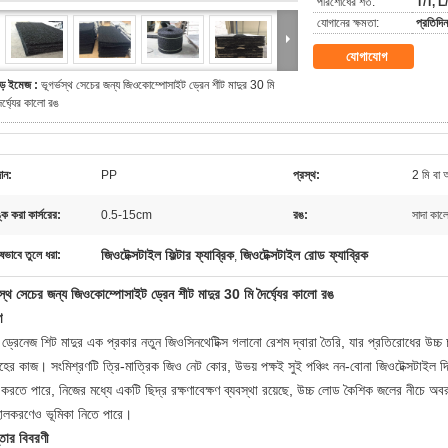
পরিশোধের শর্ত:
T/T, L/
যোগানের ক্ষমতা:
প্রতিদ
যোগাযোগ
ড় ইমেজ :
ভূগর্ভস্থ সেচের জন্য জিওকোম্পোসাইট ড্রেন শীট মাদুর 30 মি
ৈর্ঘ্যের কালো রঙ
ান:
PP
প্রস্থ:
2 মি বা 
ঙ্ক করা কার্সরের:
0.5-15cm
রঙ:
সাদা কাল
জিওটেক্সটাইল ফিল্টার ফ্যাব্রিক
জিওটেক্সটাইল রোড ফ্যাব্রিক
ষভাবে তুলে ধরা:
,
ভস্থ সেচের জন্য জিওকোম্পোসাইট ড্রেন শীট মাদুর 30 মি দৈর্ঘ্যের কালো রঙ
ণ
 ড্রেনেজ শিট মাদুর এক প্রকার নতুন জিওসিনথেটিক্স গলানো রেশম দ্বারা তৈরি, যার প্রতিরোধের উচ্চ 
রহের কাজ।
সংমিশ্রণটি ত্রি-মাত্রিক জিও নেট কোর, উভয় পক্ষই সুই পঞ্চিং নন-বোনা জিওটেক্সটাইল দি
 করতে পারে, নিজের মধ্যে একটি ছিদ্র রক্ষণাবেক্ষণ ব্যবস্থা রয়েছে, উচ্চ লোড কৈশিক জলের নীচে অব
বহালকরণেও ভূমিকা নিতে পারে।
তার বিবরণী