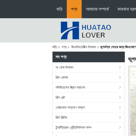
বাড়ি
পণ্য
আমাদের সম্পর্কে
কারখানা ভ্র
বাড়ি
পণ্য
জিওসিনথেটিক্স উপাদান
ভূগর্ভস্থ সেচের জন্য জিওকোম্
সব পণ্য
ভূগ
অ বোনা উপাদান
শিল্প রোলার
পলিউরেথেন স্ক্রিন প্যানেল
শিল্প বেল্ট
এয়ারজেল অন্তরণ কম্বল
শিল্প ফিল্টার
ইন্ডাস্ট্রিয়াল সেন্ট্রিফিউগাল পাম্প