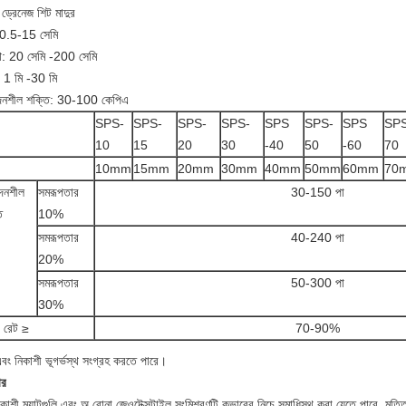
 ড্রেনেজ শিট মাদুর
 0.5-15 সেমি
্থ: 20 সেমি -200 সেমি
্য: 1 মি -30 মি
দনশীল শক্তি: 30-100 কেপিএ
SPS-
SPS-
SPS-
SPS-
SPS
SPS-
SPS
SPS
10
15
20
30
-40
50
-60
70
10mm
15mm
20mm
30mm
40mm
50mm
60mm
70
দনশীল
সমরূপতার
30-150 পা
ি
10%
সমরূপতার
40-240 পা
20%
সমরূপতার
50-300 পা
30%
প রেট ≥
70-90%
বং নিকাশী ভূগর্ভস্থ সংগ্রহ করতে পারে।
ার
কাশী ম্যাটগুলি এবং অ বোনা জেওটেক্সটাইল সংমিশ্রণটি কভারের নিচে সমাধিস্থ করা যেতে পারে, মৃত্তিকা