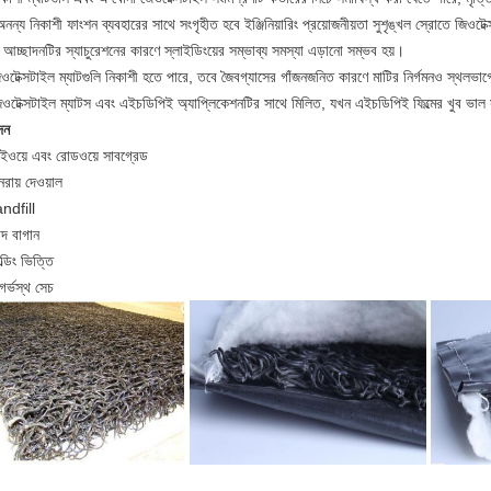
নন্য নিকাশী ফাংশন ব্যবহারের সাথে সংগৃহীত হবে ইঞ্জিনিয়ারিং প্রয়োজনীয়তা সুশৃঙ্খল স্রোতে জিওটে
 আচ্ছাদনটির স্যাচুরেশনের কারণে স্লাইডিংয়ের সম্ভাব্য সমস্যা এড়ানো সম্ভব হয়।
ওটেক্সটাইল ম্যাটগুলি নিকাশী হতে পারে, তবে জৈবগ্যাসের গাঁজনজনিত কারণে মাটির নির্গমনও স্থলভা
ওটেক্সটাইল ম্যাটস এবং এইচডিপিই অ্যাপ্লিকেশনটির সাথে মিলিত, যখন এইচডিপিই ফিল্মের খুব ভাল সুর
দন
াইওয়ে এবং রোডওয়ে সাবগ্রেড
নরায় দেওয়াল
ndfill
াদ বাগান
ল্ডিং ভিত্তি
গর্ভস্থ সেচ