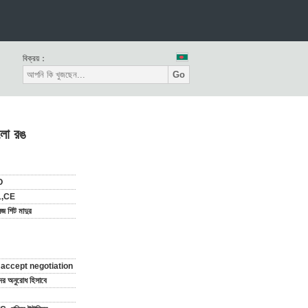
বিক্রয়：
Go
ালো রঙ
O
1,CE
েজ শিট মাদুর
 accept negotiation
ের অনুরোধ হিসাবে