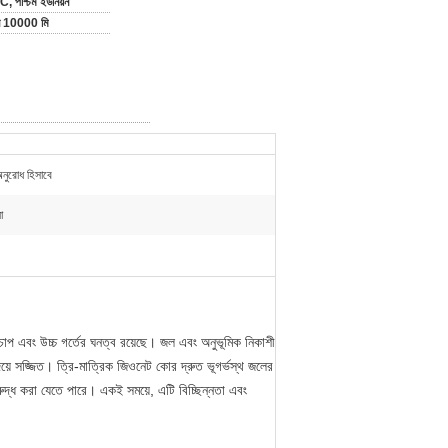
C, পশ্চিম ইউনিয়ন
িন 10000 মি
অনুরোধ হিসাবে
ো
চাপ এবং উচ্চ গর্তের ঘনত্ব রয়েছে।
জল এবং অনুভূমিক নিকাশী
য়ে সজ্জিত।
ত্রি-মাত্রিক জিওনেট কোর দ্রুত ভূগর্ভস্থ জলের
রুদ্ধ করা যেতে পারে।
একই সময়ে, এটি বিচ্ছিন্নতা এবং