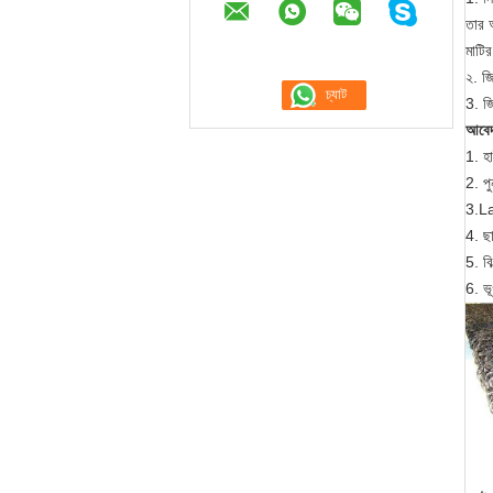
তার অ
মাটির
২. জি
3. জি
আবে
1. হ
2. পু
3.La
4. ছ
5. বি
6. ভূ