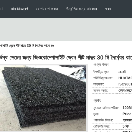
মণ
মান নিয়ন্ত্রণ
যোগাযোগ করুন
উদ্ধৃতির জন্য আবেদন
খবর
পোসাইট ড্রেন শীট মাদুর 30 মি দৈর্ঘ্যের কালো রঙ
র্ভস্থ সেচের জন্য জিওকোম্পোসাইট ড্রেন শীট মাদুর 30 মি দৈর্ঘ্যের ক
পণ্যের বিবরণ:
উৎপত্তি স্থল:
হেবেই
পরিচিতিমুলক নাম:
HUATA
সাক্ষ্যদান:
ISO900
মডেল নম্বার:
ড্রেন ড্রেন
প্রদান:
ন্যূনতম চাহিদার পরিমাণ:
100M
মূল্য:
Price
প্যাকেজিং বিবরণ:
গ্রাহকদ
ডেলিভারি সময়:
5 দিন