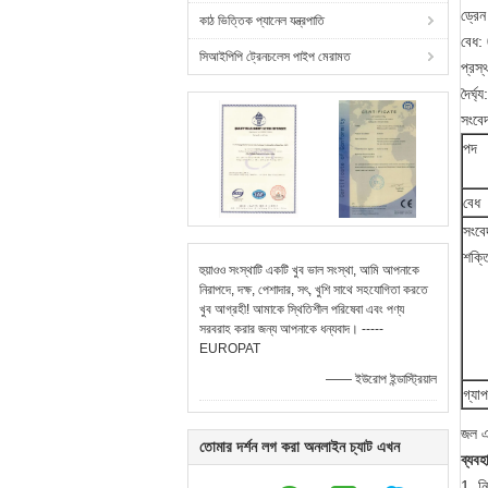
ড্রেন
কাঠ ভিত্তিক প্যানেল যন্ত্রপাতি
বেধ:
সিআইপিপি ট্রেনচলেস পাইপ মেরামত
প্রস
দৈর্ঘ
সংবে
পদ
বেধ
সংবে
শক্ত
হুয়াওও সংস্থাটি একটি খুব ভাল সংস্থা, আমি আপনাকে
নিরাপদে, দক্ষ, পেশাদার, সৎ, খুশি সাথে সহযোগিতা করতে
খুব আগ্রহী! আমাকে স্থিতিশীল পরিষেবা এবং পণ্য
সরবরাহ করার জন্য আপনাকে ধন্যবাদ। -----
EUROPAT
—— ইউরোপ ইন্ডাস্ট্রিয়াল
গ্যা
জল এ
তোমার দর্শন লগ করা অনলাইন চ্যাট এখন
ব্যবহ
1. নি