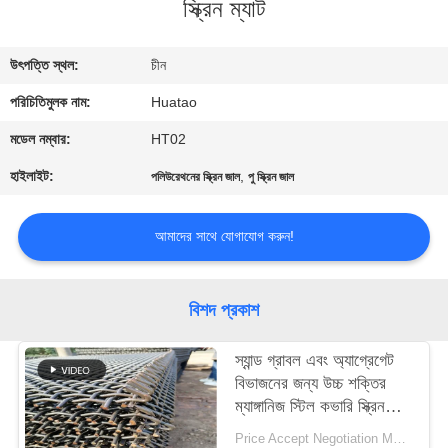
স্ক্রিন ম্যাট
নিয়ন্ত্রণ
উৎপত্তি স্থল:
চীন
যোগাযোগ
পরিচিতিমুলক নাম:
Huatao
করুন
মডেল নম্বার:
HT02
খবর
হাইলাইট:
,
পলিউরেথনের স্ক্রিন জাল
পু স্ক্রিন জাল
উদ্ধৃতির
আমাদের সাথে যোগাযোগ করুন!
জন্য
আবেদন
বিশদ প্রকাশ
স্যান্ড গ্রাবল এবং অ্যাগ্রেগেট
SITEMAP
বিভাজনের জন্য উচ্চ শক্তির
ম্যাঙ্গানিজ স্টিল কভারি স্ক্রিন
PRIVACY
জাল
Price Accept Negotiation MOQ:10 টুকরা