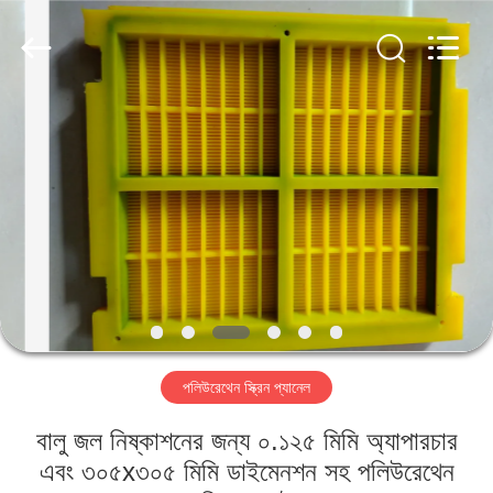
2026
HUATAO
LOVER
LTD.
All
Rights
Reserved.
বাড়ি
পণ্য
আমাদের
সম্পর্কে
কারখানা
পলিউরেথেন স্ক্রিন প্যানেল
ভ্রমণ
বালু জল নিষ্কাশনের জন্য ০.১২৫ মিমি অ্যাপারচার
মান
এবং ৩০৫x৩০৫ মিমি ডাইমেনশন সহ পলিউরেথেন