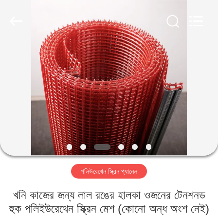
2026
HUATAO
LOVER
LTD.
All
Rights
Reserved.
বাড়ি
পণ্য
আমাদের
সম্পর্কে
কারখানা
পলিউরেথেন স্ক্রিন প্যানেল
ভ্রমণ
খনি কাজের জন্য লাল রঙের হালকা ওজনের টেনশনড
মান
হুক পলিইউরেথেন স্ক্রিন মেশ (কোনো অন্ধ অংশ নেই)