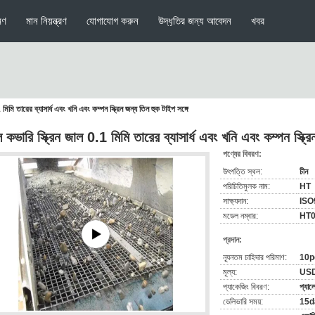
মণ
মান নিয়ন্ত্রণ
যোগাযোগ করুন
উদ্ধৃতির জন্য আবেদন
খবর
 মিমি তারের ব্যাসার্ধ এবং খনি এবং কম্পন স্ক্রিন জন্য তিন হুক টাইপ সঙ্গে
ীল কভারি স্ক্রিন জাল 0.1 মিমি তারের ব্যাসার্ধ এবং খনি এবং কম্পন স্ক্র
পণ্যের বিবরণ:
উৎপত্তি স্থল:
চীন
পরিচিতিমুলক নাম:
HT
সাক্ষ্যদান:
ISO
মডেল নম্বার:
HT
প্রদান:
ন্যূনতম চাহিদার পরিমাণ:
10p
মূল্য:
USD
প্যাকেজিং বিবরণ:
প্যালে
ডেলিভারি সময়:
15d