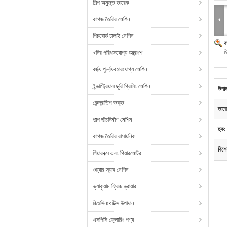
শিল্প অনুভূত তারেক
কাগজ তৈরির মেশিন
পিচবোর্ড ঢালাই মেশিন
ব
স
খনির পরিধানযোগ্য যন্ত্রাংশ
বর্জ্য পুনর্ব্যবহারযোগ্য মেশিন
ইন্ডাস্ট্রিয়াল ছুরি গ্রিলিং মেশিন
উপাদ
কেন্দ্রাতিগ ভক্ত
তারে
পাল্প ছাঁচনির্মাণ মেশিন
হুক:
কাগজ তৈরির রাসায়নিক
বিশে
গিয়ারবক্স এবং গিয়ারমোটর
ওয়্যার স্যাব মেশিন
ভ্যাকুয়াম ফ্রিজ ড্রায়ার
জিওসিনথেটিক্স উপাদান
এসপিসি ফ্লোরিং পণ্য