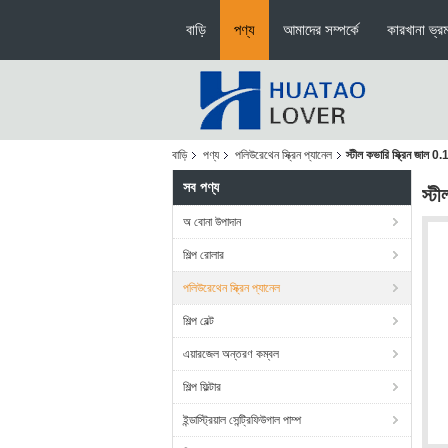
বাড়ি
পণ্য
আমাদের সম্পর্কে
কারখানা ভ্র
বাড়ি
পণ্য
পলিউরেথেন স্ক্রিন প্যানেল
স্টীল কভারি স্ক্রিন জাল 0.1
সব পণ্য
স্ট
অ বোনা উপাদান
শিল্প রোলার
পলিউরেথেন স্ক্রিন প্যানেল
শিল্প বেল্ট
এয়ারজেল অন্তরণ কম্বল
শিল্প ফিল্টার
ইন্ডাস্ট্রিয়াল সেন্ট্রিফিউগাল পাম্প