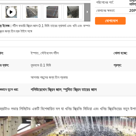
এল/সি,
পরিশোধের শর্ত:
মানিগ
যোগানের ক্ষমতা:
20PC
যোগাযোগ
ড় ইমেজ :
স্টীল কভারি স্ক্রিন জাল 0.1 মিমি তারের ব্যাসার্ধ এবং খনি এবং কম্পন
্ক্রিন জন্য তিন হুক টাইপ সঙ্গে
ান:
ইস্পাত, স্টেইনলেস স্টীল
খোলা হচ্ছে:
র ব্যাস:
ন্যূনতম 0.1 মিমি
প্রস্থ:
আপনার পছন্দের জন্য তিন প্রকার
পলিউরেথেন স্ক্রিন জাল
স্পন্দিত স্ক্রিন তারের জাল
ষভাবে তুলে ধরা:
,
হুয়াটাও লভার লিমিটেড একটি বিশেষায়িত দল যা খনির স্ক্রিনিং মিডিয়া এবং খনির স্ক্রিনিংয়ের নতুন 