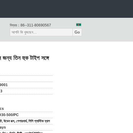
বিক্রয়：
86--311-80690567
Go
িন জন্য তিন হুক টাইপ সঙ্গে
9001
03
cs
30-500/PC
ট, উডেন বক্স, পেপারবার্ড, পিপি প্লাস্টিক ব্যাগ
ays