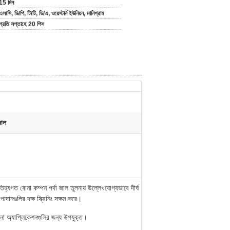
15 দিন
এল/সি, ডি/পি, টি/টি, ডি/এ, ওয়েস্টার্ন ইউনিয়ন, মানিগ্রাম
প্রতি সপ্তাহে 20 পিস
জাল
হ্যগত বোনা কম্পন পর্দা জাল তুলনায় উল্লেখযোগ্যভাবে দীর্ঘ
াদানগুলির দক্ষ স্ক্রিনিং সক্ষম করে।
ুকনো অ্যাপ্লিকেশনগুলির জন্য উপযুক্ত।