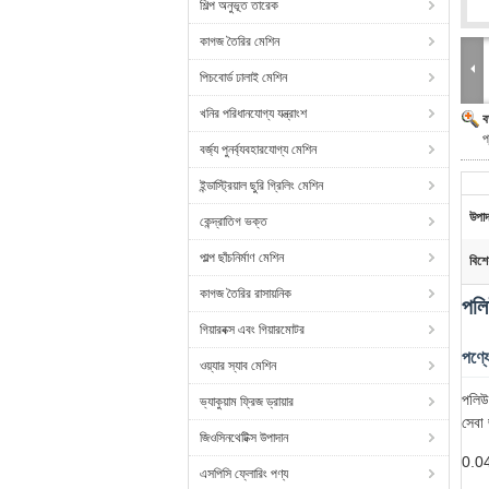
শিল্প অনুভূত তারেক
কাগজ তৈরির মেশিন
পিচবোর্ড ঢালাই মেশিন
খনির পরিধানযোগ্য যন্ত্রাংশ
ব
প
বর্জ্য পুনর্ব্যবহারযোগ্য মেশিন
ইন্ডাস্ট্রিয়াল ছুরি গ্রিলিং মেশিন
উপাদ
কেন্দ্রাতিগ ভক্ত
পাল্প ছাঁচনির্মাণ মেশিন
বিশে
কাগজ তৈরির রাসায়নিক
পলি
গিয়ারবক্স এবং গিয়ারমোটর
পণ্য
ওয়্যার স্যাব মেশিন
পলিউর
ভ্যাকুয়াম ফ্রিজ ড্রায়ার
সেবা 
জিওসিনথেটিক্স উপাদান
0.045
এসপিসি ফ্লোরিং পণ্য