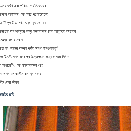
্চতর ঘর্ষণ এবং পরিধান প্রতিরোধের
ৎকার অ্যাসিড এবং ক্ষার প্রতিরোধের
নির্দিষ্ট পৃথকীকরণের জন্য সূক্ষ্ম খোলস
্রসারিত টান শক্তির জন্য ইনক্লাউড কিল আকৃতির কাঠামো
-অন্ধ করার নকশা
রায় সব ধরনের কম্পন পর্দার সাথে সামঞ্জস্যপূর্ণ
জ ইনস্টলেশন এবং প্রতিস্থাপনের জন্য হালকা নির্মাণ
 অপারেটিং এবং রক্ষণাবেক্ষণ খরচ
ারেশন চলাকালীন কম শব্দ মাত্রা
্ধিত সেবা জীবন
াক্টের ছবি