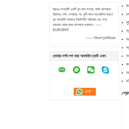
উচ
হুয়াওও সংস্থাটি একটি খুব ভাল সংস্থা, আমি আপনাকে
চম
নিরাপদে, দক্ষ, পেশাদার, সৎ, খুশি সাথে সহযোগিতা করতে
খুব আগ্রহী! আমাকে স্থিতিশীল পরিষেবা এবং পণ্য
সু
সরবরাহ করার জন্য আপনাকে ধন্যবাদ। -----
EUROPAT
প
—— ইউরোপ ইন্ডাস্ট্রিয়াল
অ
প্
তোমার দর্শন লগ করা অনলাইন চ্যাট এখন
সহ
কম
অপ
বর
প্রোড