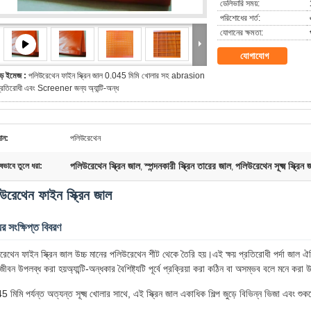
ডেলিভারি সময়:
পরিশোধের শর্ত:
যোগানের ক্ষমতা:
যোগাযোগ
ড় ইমেজ :
পলিউরেথেন ফাইন স্ক্রিন জাল 0.045 মিমি খোলার সহ abrasion
্রতিরোধী এবং Screener জন্য অ্যান্টি-অন্ধ
ান:
পলিউরেথেন
পলিউরেথেন স্ক্রিন জাল
স্পন্দনকারী স্ক্রিন তারের জাল
পলিউরেথেন সূক্ষ্ম স্ক্রিন 
ষভাবে তুলে ধরা:
,
,
উরেথেন ফাইন স্ক্রিন জাল
ের সংক্ষিপ্ত বিবরণ
েথেন ফাইন স্ক্রিন জাল উচ্চ মানের পলিউরেথেন শীট থেকে তৈরি হয়।এই ক্ষয় প্রতিরোধী পর্দা জাল ঐতি
জীবন উপলব্ধ করা হয়অ্যান্টি-অন্ধকার বৈশিষ্ট্যটি পূর্বে প্রক্রিয়া করা কঠিন বা অসম্ভব বলে মনে করা উপ
 মিমি পর্যন্ত অত্যন্ত সূক্ষ্ম খোলার সাথে, এই স্ক্রিন জাল একাধিক শিল্প জুড়ে বিভিন্ন ভিজা এবং শ