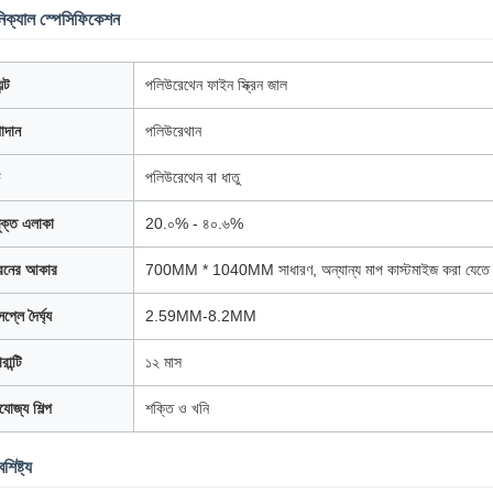
িক্যাল স্পেসিফিকেশন
ন্ট
পলিউরেথেন ফাইন স্ক্রিন জাল
াদান
পলিউরেথান
পলিউরেথেন বা ধাতু
মুক্ত এলাকা
20.০% - ৪০.৬%
ক্রিনের আকার
700MM * 1040MM সাধারণ, অন্যান্য মাপ কাস্টমাইজ করা যেতে 
প্লে দৈর্ঘ্য
2.59MM-8.2MM
রান্টি
১২ মাস
যোজ্য শিল্প
শক্তি ও খনি
শিষ্ট্য