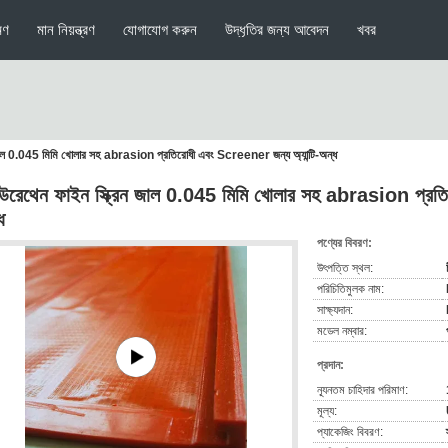
মণ
মান নিয়ন্ত্রণ
যোগাযোগ করুন
উদ্ধৃতির জন্য আবেদন
খবর
 জাল 0.045 মিমি খোলার সহ abrasion প্রতিরোধী এবং Screener জন্য অ্যান্টি-অন্ধ
উরেথেন ফাইন স্ক্রিন জাল 0.045 মিমি খোলার সহ abrasion প্রতি
ধ
পণ্যের বিবরণ:
উৎপত্তি স্থল:
পরিচিতিমুলক নাম:
সাক্ষ্যদান:
মডেল নম্বার:
প্রদান:
ন্যূনতম চাহিদার পরিমাণ:
মূল্য:
প্যাকেজিং বিবরণ: