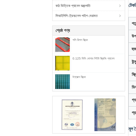
টেকন
কাঠ ভিত্তিক প্যানেল যন্ত্রপাতি
সিআইপিপি ট্রেনচলেস পাইপ মেরামত
পয়ে
শ্রেষ্ঠ পণ্য
উপ
পলি রিপল স্ক্রিন
হুক
0.125 মিমি খোলার পিইউ স্ক্রিনিং প্যানেল
উন্
স্
টফ্লেক্স স্ক্রিন
ডিস
গ্যা
প্র
মূল বৈ