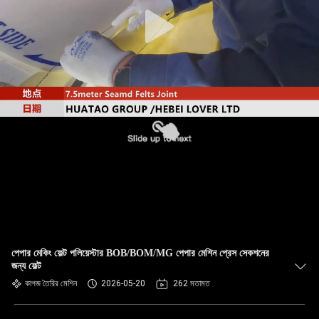
নিয়ন্ত্রণ
যোগাযোগ
করুন
খবর
উদ্ধৃতির
জন্য
আবেদন
পেপার মেকিং ফেল্ট পলিয়েস্টার BOB/BOM/MG পেপার মেশিন প্রেস সেকশনের
সাইট
জন্য ফেল্ট
ম্যাপ
কাগজ তৈরির মেশিন
2026-05-20
262 মতামত