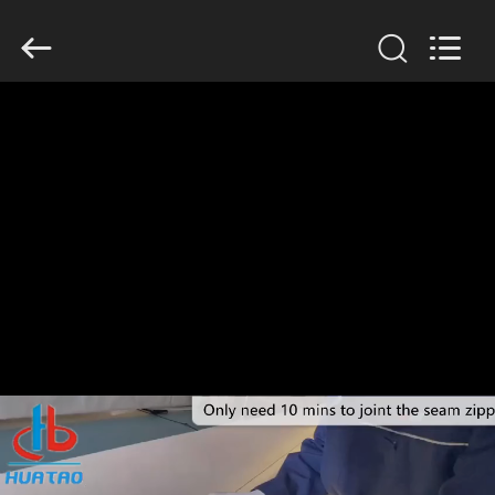
2026
HUATAO
LOVER
LTD.
All
Rights
Reserved.
বাড়ি
পণ্য
আমাদের
সম্পর্কে
কারখানা
ভ্রমণ
মান