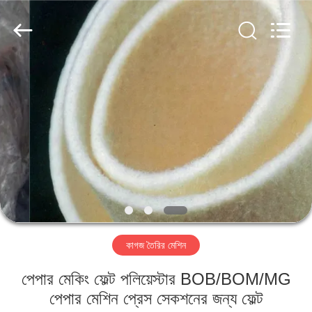
2026
HUATAO
LOVER
LTD.
All
Rights
Reserved.
বাড়ি
পণ্য
আমাদের
সম্পর্কে
কারখানা
কাগজ তৈরির মেশিন
ভ্রমণ
পেপার মেকিং ফেল্ট পলিয়েস্টার BOB/BOM/MG
মান
পেপার মেশিন প্রেস সেকশনের জন্য ফেল্ট