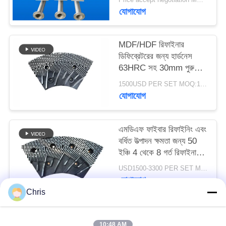
PRIVACY
যোগাযোগ
POLICY
MDF/HDF রিফাইনার
ডিফিব্রেটরের জন্য হার্ডনেস
63HRC সহ 30mm পুরু
রিফাইনার সেগমেন্ট
1500USD PER SET MOQ:1 সেট
যোগাযোগ
এমডিএফ ফাইবার রিফাইনিং এবং
বর্ধিত উত্পাদন ক্ষমতা জন্য 50
ইঞ্চি 4 থেকে 8 গর্ত রিফাইনার
স্ট্যাটর এবং রটার
USD1500-3300 PER SET MOQ:১টি সেট
যোগাযোগ
Chris
সব
10:48 AM