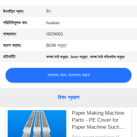
নিয়ন্ত্রণ
উৎপত্তি স্থল:
চীন
যোগাযোগ
পরিচিতিমুলক নাম:
huatao
করুন
সাক্ষ্যদান:
ISO9001
মডেল নম্বার:
BOM অনুভূত
খবর
হাইলাইট:
,
,
কাগজ তৈরি অনুভূত
bom অনুভূত
কাগজ তৈরি পলিয়েস্টার অনুভূত
উদ্ধৃতির
আমাদের সাথে যোগাযোগ করুন!
জন্য
আবেদন
বিশদ প্রকাশ
সাইট
Paper Making Machine
Parts - PE Cover for
ম্যাপ
Paper Machine Suction
Box
Price accept negotiation MOQ:1 বিন্যাস করুন