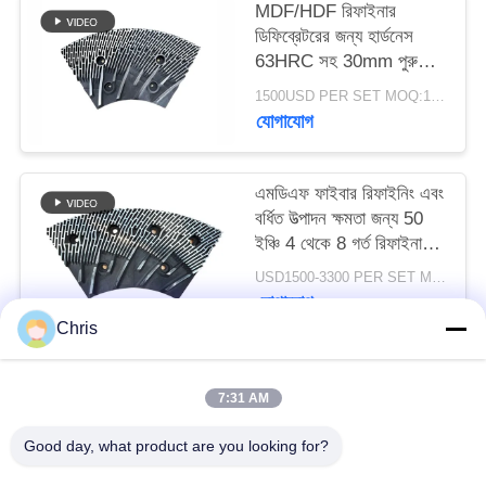
MDF/HDF রিফাইনার
PRIVACY
ডিফিব্রেটরের জন্য হার্ডনেস
POLICY
63HRC সহ 30mm পুরু
রিফাইনার সেগমেন্ট
1500USD PER SET MOQ:1 সেট
যোগাযোগ
এমডিএফ ফাইবার রিফাইনিং এবং
বর্ধিত উত্পাদন ক্ষমতা জন্য 50
ইঞ্চি 4 থেকে 8 গর্ত রিফাইনার
স্ট্যাটর এবং রটার
USD1500-3300 PER SET MOQ:১টি সেট
যোগাযোগ
Chris
সব
7:31 AM
Good day, what product are you looking for?
অ বোনা উপাদান
শিল্প রোলার