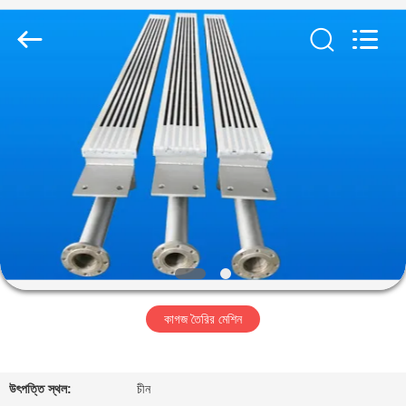
2026
HUATAO
LOVER
LTD.
All
Rights
Reserved.
বাড়ি
পণ্য
আমাদের
সম্পর্কে
কারখানা
কাগজ তৈরির মেশিন
ভ্রমণ
মান
উৎপত্তি স্থল:
চীন