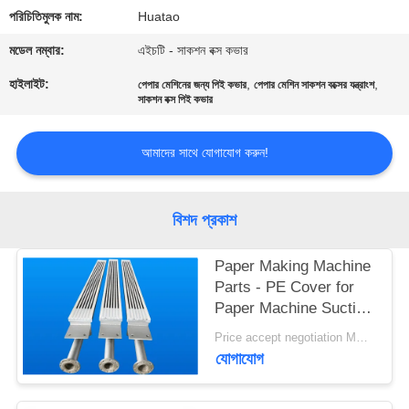
নিয়ন্ত্রণ
পরিচিতিমুলক নাম:
Huatao
মডেল নম্বার:
এইচটি - সাকশন বক্স কভার
যোগাযোগ
হাইলাইট:
,
,
পেপার মেশিনের জন্য পিই কভার
পেপার মেশিন সাকশন বক্সের যন্ত্রাংশ
করুন
সাকশন বক্স পিই কভার
আমাদের সাথে যোগাযোগ করুন!
খবর
উদ্ধৃতির
বিশদ প্রকাশ
জন্য
Paper Making Machine
আবেদন
Parts - PE Cover for
Paper Machine Suction
Box
সাইট
Price accept negotiation MOQ:1 বিন্যাস করুন
যোগাযোগ
ম্যাপ