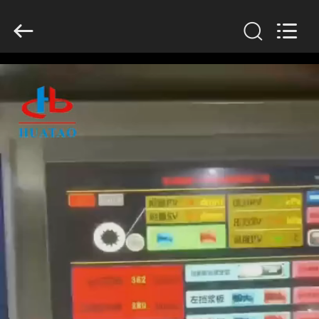
2026
HUATAO
LOVER
LTD.
All
Rights
Reserved.
বাড়ি
পণ্য
আমাদের
সম্পর্কে
কারখানা
ভ্রমণ
মান