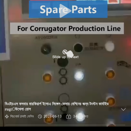
নিয়ন্ত্রণ
যোগাযোগ
করুন
খবর
উদ্ধৃতির
জন্য
আবেদন
বিএইচএস ফসবার মারকিয়ার্প ইসোএ সিঙ্গেল ফেসার মেশিনের জন্য টংস্টন কার্বাইড
সাইট
rugেউখেলা রোল
ম্যাপ
পিচবোর্ড ঢালাই মেশিন
2026-06-13
345 মতামত