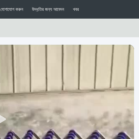
যোগাযোগ করুন
উদ্ধৃতির জন্য আবেদন
খবর