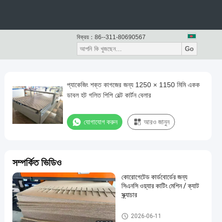
বিক্রয়：
86--311-80690567
Go
প্যাকেজিং শক্ত কাগজের জন্য 1250 × 1150 মিমি একক
ডাবল হট গলিত পিপি বেল্ট কার্টন বেলার
যোগাযোগ করুন
আরও জানুন
সম্পর্কিত ভিডিও
কোরোগেটেড কার্ডবোর্ডের জন্য
সিএনসি ওয়্যার কাটিং মেশিন / ক্যাট
স্ক্র্যাচার
পিচবোর্ড ঢালাই মেশিন
2026-06-11