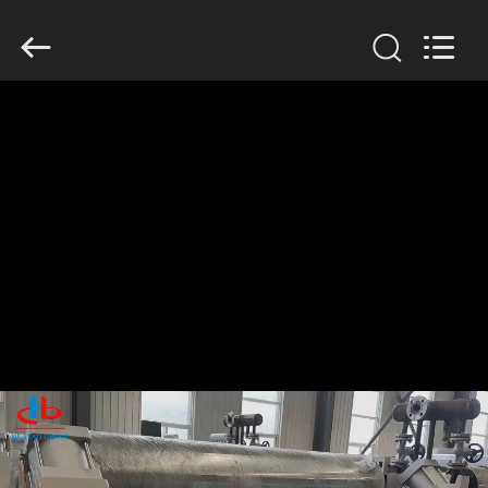
2026
HUATAO
LOVER
LTD.
All
Rights
Reserved.
বাড়ি
পণ্য
আমাদের
সম্পর্কে
কারখানা
ভ্রমণ
মান