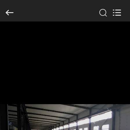
2026
HUATAO
LOVER
LTD.
All
Rights
Reserved.
বাড়ি
পণ্য
আমাদের
সম্পর্কে
কারখানা
ভ্রমণ
মান