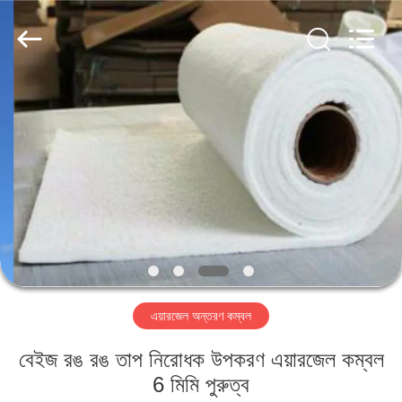
2026
HUATAO
LOVER
LTD.
All
Rights
Reserved.
বাড়ি
পণ্য
আমাদের
সম্পর্কে
কারখানা
এয়ারজেল অন্তরণ কম্বল
ভ্রমণ
বেইজ রঙ রঙ তাপ নিরোধক উপকরণ এয়ারজেল কম্বল
মান
6 মিমি পুরুত্ব