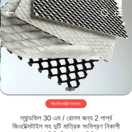
2026
HUATAO
LOVER
LTD.
All
Rights
Reserved.
বাড়ি
পণ্য
আমাদের
সম্পর্কে
কারখানা
জিওসিনথেটিক্স উপাদান
ভ্রমণ
ল্যান্ডফিল 30 এম / রোলস জন্য 2 পার্শ্ব
মান
জিওটেক্সটাইল সহ দুটি মাত্রিক সংমিশ্রণ নিকাশী