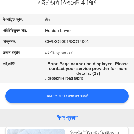
এইচডিপি জিওনেট 4 মিমি
নিয়ন্ত্রণ
উৎপত্তি স্থল:
চীন
যোগাযোগ
পরিচিতিমুলক নাম:
Huatao Lover
করুন
সাক্ষ্যদান:
CE/ISO9001/ISO14001
খবর
মডেল নম্বার:
এইচটি-ড্রেনেজ বোর্ড
হাইলাইট:
Error. Page cannot be displayed. Please
contact your service provider for more
details. (27)
,
geotextile road fabric
সাইট
আমাদের সাথে যোগাযোগ করুন!
ম্যাপ
বিশদ প্রকাশ
PRIVACY
POLICY
জিওটেক্সটাইল স্ট্যাবিলাইজেশন