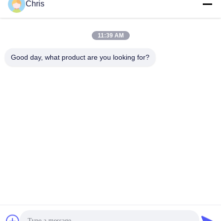
Chris
সব
11:39 AM
Good day, what product are you looking for?
অ বোনা উপাদান
শিল্প রোলার
পলিউরেথেন স্ক্রিন প্যানেল
শিল্প বেল্ট
এয়ারজেল অন্তরণ কম্বল
শিল্প ফিল্টার
ইন্ডাস্ট্রিয়াল সেন্ট্রিফিউগাল
শিল্প অনুভূত তারেক
পাম্প
সাবস্ক্রাইব