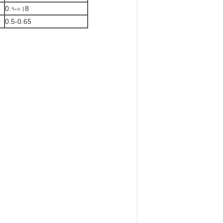
0.৭-০।8
0.5-0.65