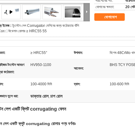
পরিশোধের শর্ত:
ওয়েস্টার
যোগানের ক্ষমতা:
20 সেট 
যোগাযোগ
ড় ইমেজ :
টুংস্টেন লেপ Corrugator মেশিনের জন্য কঠোরতার বাঁশি
orেউখেলান রোলার ≥ HRC55 55
রতা:
≥ HRC55°
উপাদান:
বিশেষ 48CrMo খাদ 
বনাইজড টংস্টেন আবরণ
HV950-1100
BHS TCY FOSBE
আবেদন:
্রো কঠোরতা:
থঘ:
100-4000 মিমি
ব্যাস:
100-600 মিমি
ডাক্তার রোল
চাপ রোল
ষভাবে তুলে ধরা:
,
্টেন লেপ একটি ফ্লিট corrugating বেলন
টেন লেপ একটি ফ্লুট corrugating রোলার পণ্য বর্ণনাঃ