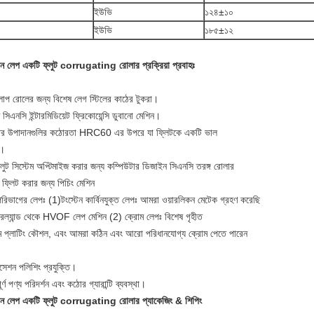
ইউভি
১২৪±১০
ইউভি
১৮৫±১২
টেন লেপ একটি ফ্লুট corrugating রোলার প্রক্রিয়া প্রবাহঃ
াপ রোলের জন্য বিশেষ লেগ স্টিলের কাঠের টুকরা।
সিএনসি ইন্টারমিডিয়েট ফ্রিকোয়েন্সি ডুবানো মেশিন।
্ঠের উপাদানগুলির কঠোরতা HRC60 এর উপরে যা ফ্লিটকে একটি ভাল
য।
লুট সিস্টেম অপ্টিমাইজ করার জন্য কম্পিউটার ডিজাইন সিএনসি তরঙ্গ রোলার
 ফ্লিট করার জন্য পিচিং মেশিন
িভাগের লেপঃ (1)টংস্টেন কার্বিনযুক্ত লেপঃ আমরা ওয়ারলিকন মেটেক গ্রহণ করেছি
ারল্যান্ড থেকে HVOF লেপ মেশিন (2) ক্রোম লেপঃ বিশেষ গৃহীত
ম প্লাটিং কৌশল, এবং আমরা কঠিন এবং আরো পরিধানযোগ্য ক্রোম পেতে পারেন
।
িসেশন পলিশিং প্রযুক্তি।
ূর্ণ পণ্য পরিদর্শন এবং কঠোর গ্যারান্টি ব্যবস্থা।
টেন লেপ একটি ফ্লুট corrugating রোলার প্যাকেজিং & শিপিং