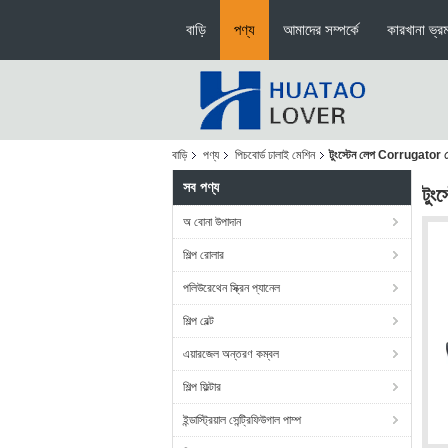
বাড়ি
পণ্য
আমাদের সম্পর্কে
কারখানা ভ্র
বাড়ি
পণ্য
পিচবোর্ড ঢালাই মেশিন
টুংস্টেন লেপ Corrugator
সব পণ্য
টুং
অ বোনা উপাদান
শিল্প রোলার
পলিউরেথেন স্ক্রিন প্যানেল
শিল্প বেল্ট
এয়ারজেল অন্তরণ কম্বল
শিল্প ফিল্টার
ইন্ডাস্ট্রিয়াল সেন্ট্রিফিউগাল পাম্প