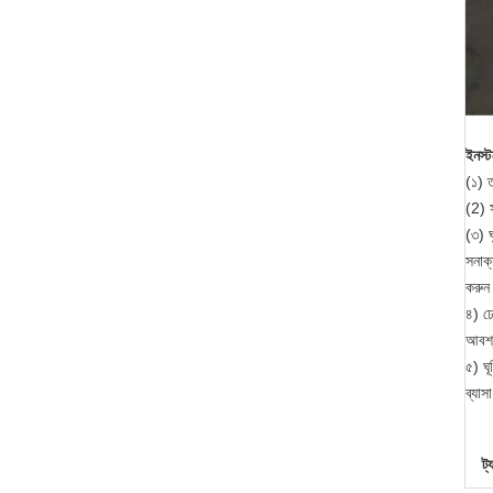
ইনস্ট
(১) ত
(2) 
(৩) ঘ
সনাক্
করুন 
৪) ঢ
আবশ্
৫) ঘূ
ব্যাস
ট্