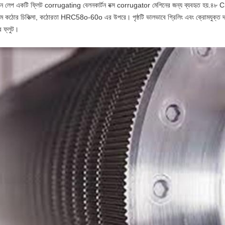
টেন লেপ একটি ফ্লিট corrugating বেলন
কার্টন বক্স corrugator মেশিনের জন্য ব্যবহৃত হয়.৪৮ C
মে কঠোর চিকিত্সা, কঠোরতা HRC58o-60o এর উপরে। পৃষ্ঠটি ভালভাবে গ্রিলিং এবং ক্রোমযুক্ত দ্বারা
র ফ্লুট।