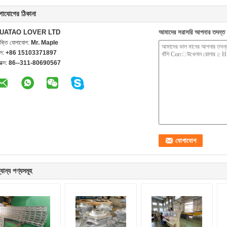
গাযোগের ঠিকানা
UATAO LOVER LTD
আমাদের সরাসরি আপনার তদন্ত 
যক্তি যোগাযোগ:
Mr. Maple
েল:
+86 15103371897
যাক্স:
86--311-80690567
যান্য পণ্যসমূহ