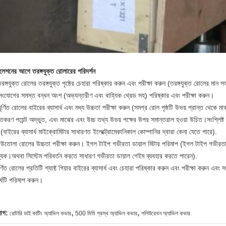
লেশনের আগে তরঙ্গযুক্ত রোলারের পরিদর্শন
রঙ্গযুক্ত রোলের তরঙ্গযুক্ত পৃষ্ঠের চেহারা পরিষ্কার করুন এবং পরীক্ষা করুন (তরঙ্গযুক্ত রোলের মান 
সংযোগের সমস্ত বন্ধন অংশ (অভ্যন্তরীণ এবং বাহ্যিক থ্রেড সহ) পরিষ্কার এবং পরীক্ষা করুন।
ূর্ণিত রোলের বাইরের ব্যাসার্ধ এবং মধ্য উচ্চতা পরীক্ষা করুন (সমগ্র রোল পৃষ্ঠটি উভয় প্রান্ত থেকে ম
তকরণ পয়েন্ট অদ্ভুত, এবং মাঝের এবং উচ্চ তথ্য উভয় পক্ষের উপর সমান্তরাল হওয়া উচিত।সংশ্লিষ্ট স
(বাইরের ব্যাসার্ধ মাইক্রোমিটার সাধারণত ইলেক্ট্রোমেকানিকাল কোম্পানির দ্বারা কেনা যেতে পারে).
েউতোলা রোলের উচ্চতা পরীক্ষা করুন। ইগল টাইপ গভীরতা ডায়াল মিটার পরিমাপ (ইগল টাইপ গভীরতা ডা
যক।অথবা সিস্টেম পরিবর্তন করতে সাধারণ গভীরতা ডায়াল গেইম ব্যবহার করতে পারেন).
র্ণিত রোলের প্রতিটি শ্যাফ্ট গিয়ার বাইরের ব্যাসার্ধ এবং চেহারা পরিষ্কার করুন এবং পরীক্ষা করুন এবং 
ার্ধটি পরিমাপ করুন।
,
,
যাগ:
রোটারি ডাই কাটিং অ্যাভিল কভার
500 মিমি প্রস্থ অ্যাভিল কভার
পলিউরেথন অ্যাভিল কভার