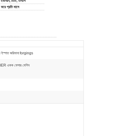
্ন ইউনিয়ন, টি/টি, এল/সি
করে প্রতি মাসে
ইস্পাত জরিমানা forgings
R একক ফেসার মেশিন