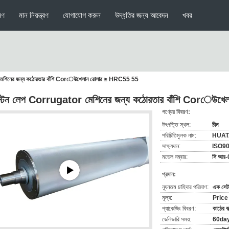
মণ
মান নিয়ন্ত্রণ
যোগাযোগ করুন
উদ্ধৃতির জন্য আবেদন
খবর
 মেশিনের জন্য কঠোরতার বাঁশি Corেউখেলান রোলার ≥ HRC55 55
স্টেন লেপ Corrugator মেশিনের জন্য কঠোরতার বাঁশি Corেউ
পণ্যের বিবরণ:
উৎপত্তি স্থল:
চীন
পরিচিতিমুলক নাম:
HUA
সাক্ষ্যদান:
ISO9
মডেল নম্বার:
সি আর
প্রদান:
ন্যূনতম চাহিদার পরিমাণ:
এক সেট
মূল্য:
Price
প্যাকেজিং বিবরণ:
কাঠের বা
ডেলিভারি সময়:
60da