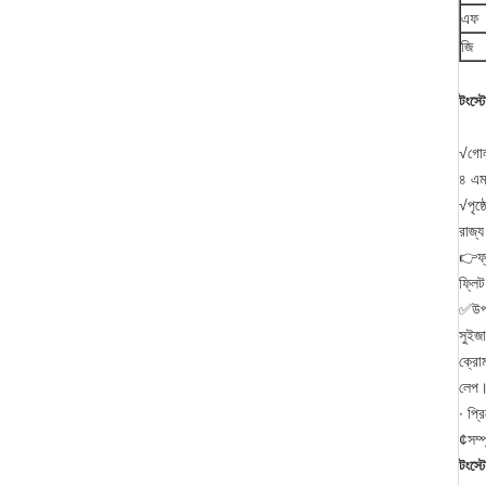
এফ
জি
টংস্
√গোল
৪ এম 
√পৃষ
রাজ্
👉ফ্
ফ্লিট
✅উপর
সুইজ
ক্রো
লেপ
∙ প্র
¢সম্প
টংস্