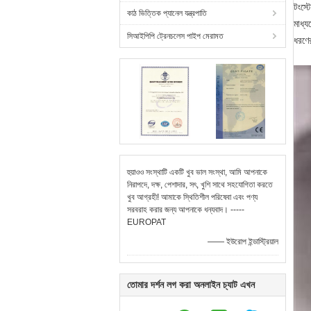
টংস্
কাঠ ভিত্তিক প্যানেল যন্ত্রপাতি
মাধ্য
সিআইপিপি ট্রেনচলেস পাইপ মেরামত
ধরণে
হুয়াওও সংস্থাটি একটি খুব ভাল সংস্থা, আমি আপনাকে
নিরাপদে, দক্ষ, পেশাদার, সৎ, খুশি সাথে সহযোগিতা করতে
খুব আগ্রহী! আমাকে স্থিতিশীল পরিষেবা এবং পণ্য
সরবরাহ করার জন্য আপনাকে ধন্যবাদ। -----
EUROPAT
—— ইউরোপ ইন্ডাস্ট্রিয়াল
তোমার দর্শন লগ করা অনলাইন চ্যাট এখন