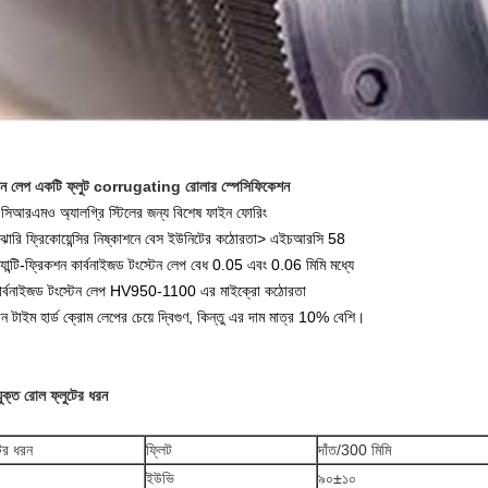
টেন লেপ একটি ফ্লুট corrugating রোলার স্পেসিফিকেশন
সিআরএমও অ্যালগ্রি স্টিলের জন্য বিশেষ ফাইন ফোরিং
াঝারি ফ্রিকোয়েন্সির নিষ্কাশনে বেস ইউনিটের কঠোরতা> এইচআরসি 58
যান্টি-ফ্রিকশন কার্বনাইজড টংস্টেন লেপ বেধ 0.05 এবং 0.06 মিমি মধ্যে
ার্বনাইজড টংস্টেন লেপ HV950-1100 এর মাইক্রো কঠোরতা
ন টাইম হার্ড ক্রোম লেপের চেয়ে দ্বিগুণ, কিন্তু এর দাম মাত্র 10% বেশি।
যুক্ত রোল ফ্লুটের ধরন
টের ধরন
ফ্লিট
দাঁত/300 মিমি
ইউভি
৯০±১০