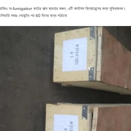
যাকিংঃ অ-fumigation কাঠের বাক্স ব্যবহার করুন, এটি কাস্টমস ক্লিয়ারেন্সের জন্য সুবিধাজনক।
লিভারি সময়ঃ পেমেন্টের পর 60 দিনের মধ্যে পাঠানো