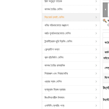
শিল্প অনুভূত তারেক
কাগজ তৈরির মেশিন
পিচবোর্ড ঢালাই মেশিন
ব
C
খনির পরিধানযোগ্য যন্ত্রাংশ
বর্জ্য পুনর্ব্যবহারযোগ্য মেশিন
ইন্ডাস্ট্রিয়াল ছুরি গ্রিলিং মেশিন
কঠো
কেন্দ্রাতিগ ভক্ত
কার্
পাল্প ছাঁচনির্মাণ মেশিন
মাইক
কাগজ তৈরির রাসায়নিক
লেন্
গিয়ারবক্স এবং গিয়ারমোটর
বিশে
ওয়্যার স্যাব মেশিন
টংস
ভ্যাকুয়াম ফ্রিজ ড্রায়ার
জিওসিনথেটিক্স উপাদান
টংস্
এসপিসি ফ্লোরিং পণ্য