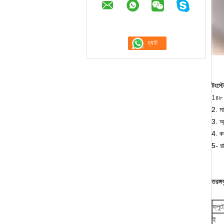
টংস্
1
৪৮ 
2. ম
3. অ্
4. ক
5- রা
তরঙ্গ
ফ্লু
ই