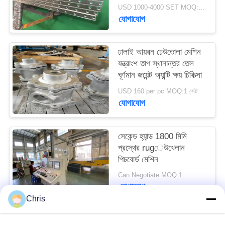
12 মাসের ওয়ারেন্টি
PRIVACY
USD 1000-4000 SET MOQ:1 সেট
যোগাযোগ
POLICY
ঢালাই আয়রন ঢেউতোলা মেশিন
যন্ত্রাংশ তাপ স্থানান্তর তেল
ঘূর্ণমান জয়েন্ট অ্যান্টি ক্ষয় চিকিত্সা
USD 160 per pc MOQ:1 সেট
যোগাযোগ
সেকেন্ড হ্যান্ড 1800 মিমি
প্রস্থের rugেউখেলান
পিচবোর্ড মেশিন
Can Negotiate MOQ:1
যোগাযোগ
Chris