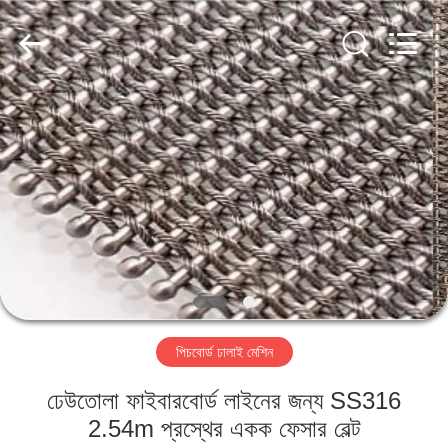
2026
HUATAO
LOVER
LTD.
All
Rights
Reserved.
বাড়ি
পণ্য
আমাদের
সম্পর্কে
কারখানা
পিচবোর্ড ঢালাই মেশিন
ভ্রমণ
ঢেউতোলা ফাইবারবোর্ড লাইনের জন্য SS316
মান
2.54m প্রস্থের একক ফেসার বেল্ট