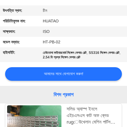
নিয়ন্ত্রণ
উৎপত্তি স্থল:
চীন
যোগাযোগ
পরিচিতিমুলক নাম:
HUATAO
করুন
সাক্ষ্যদান:
ISO
মডেল নম্বার:
HT-PB-02
খবর
হাইলাইট:
,
,
ঢেউতোলা ফাইবারবোর্ড সিঙ্গেল ফেসার বেল্ট
SS316 সিঙ্গেল ফেসার বেল্ট
2.54 মি প্রস্থ সিঙ্গেল ফেসার বেল্ট
উদ্ধৃতির
আমাদের সাথে যোগাযোগ করুন!
জন্য
আবেদন
বিশদ প্রকাশ
সাইট
সলিড অ্যাস্প ইনলে
ম্যাপ
এইচএসএস কাট অফ ব্লেড
rugেউখেলান মেশিন পার্টস 3-