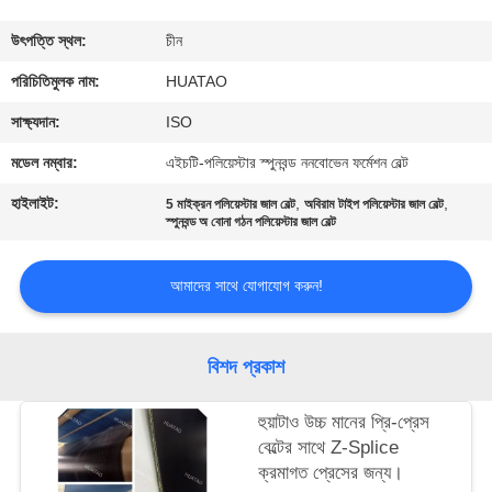
নিয়ন্ত্রণ
উৎপত্তি স্থল:
চীন
যোগাযোগ
পরিচিতিমুলক নাম:
HUATAO
করুন
সাক্ষ্যদান:
ISO
মডেল নম্বার:
এইচটি-পলিয়েস্টার স্পুনবন্ড ননবোভেন ফর্মেশন বেল্ট
খবর
হাইলাইট:
,
,
5 মাইক্রন পলিয়েস্টার জাল বেল্ট
অবিরাম টাইপ পলিয়েস্টার জাল বেল্ট
স্পুনবন্ড অ বোনা গঠন পলিয়েস্টার জাল বেল্ট
উদ্ধৃতির
আমাদের সাথে যোগাযোগ করুন!
জন্য
আবেদন
বিশদ প্রকাশ
সাইট
হুয়াটাও উচ্চ মানের প্রি-প্রেস
ম্যাপ
বেল্টের সাথে Z-Splice
ক্রমাগত প্রেসের জন্য।