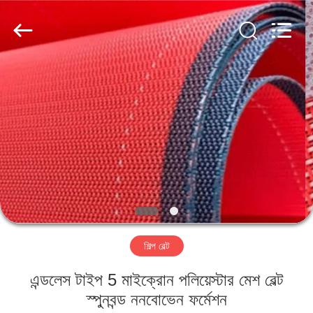
2026
HUATAO
LOVER
LTD.
All
Rights
Reserved.
বাড়ি
পণ্য
আমাদের
সম্পর্কে
কারখানা
শিল্প বেল্ট
ভ্রমণ
এন্ডলেস টাইপ 5 মাইক্রোন পলিয়েস্টার মেশ বেল্ট
মান
স্পুনবন্ড ননবোভেন ফর্মেশন