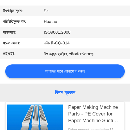
নিয়ন্ত্রণ
উৎপত্তি স্থল:
চীন
যোগাযোগ
পরিচিতিমুলক নাম:
Huatao
করুন
সাক্ষ্যদান:
ISO9001:2008
মডেল নম্বার:
এইচ টি-CQ-014
খবর
হাইলাইট:
,
শিল্প অনুভূত ফ্যাব্রিক
পলিয়েস্টার গঠন কাপড়
উদ্ধৃতির
আমাদের সাথে যোগাযোগ করুন!
জন্য
আবেদন
বিশদ প্রকাশ
সাইট
Paper Making Machine
Parts - PE Cover for
ম্যাপ
Paper Machine Suction
Box
Price accept negotiation MOQ:1 বিন্যাস করুন