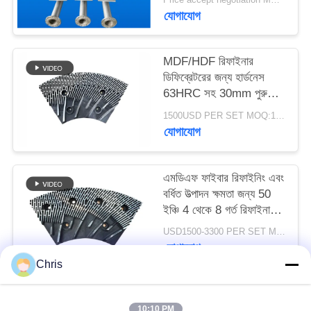
PRIVACY
যোগাযোগ
POLICY
MDF/HDF রিফাইনার
ডিফিব্রেটরের জন্য হার্ডনেস
63HRC সহ 30mm পুরু
রিফাইনার সেগমেন্ট
1500USD PER SET MOQ:1 সেট
যোগাযোগ
এমডিএফ ফাইবার রিফাইনিং এবং
বর্ধিত উত্পাদন ক্ষমতা জন্য 50
ইঞ্চি 4 থেকে 8 গর্ত রিফাইনার
স্ট্যাটর এবং রটার
USD1500-3300 PER SET MOQ:১টি সেট
যোগাযোগ
Chris
সব
10:10 PM