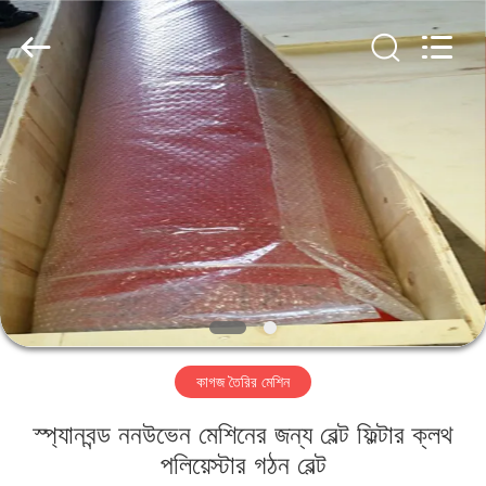
2026
HUATAO
LOVER
LTD.
All
Rights
Reserved.
বাড়ি
পণ্য
আমাদের
সম্পর্কে
কারখানা
কাগজ তৈরির মেশিন
ভ্রমণ
স্প্যানবন্ড ননউভেন মেশিনের জন্য বেল্ট ফিল্টার ক্লথ
মান
পলিয়েস্টার গঠন বেল্ট