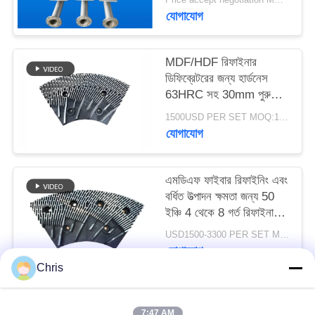
PRIVACY
যোগাযোগ
POLICY
MDF/HDF রিফাইনার
ডিফিব্রেটরের জন্য হার্ডনেস
63HRC সহ 30mm পুরু
রিফাইনার সেগমেন্ট
1500USD PER SET MOQ:1 সেট
যোগাযোগ
এমডিএফ ফাইবার রিফাইনিং এবং
বর্ধিত উত্পাদন ক্ষমতা জন্য 50
ইঞ্চি 4 থেকে 8 গর্ত রিফাইনার
স্ট্যাটর এবং রটার
USD1500-3300 PER SET MOQ:১টি সেট
যোগাযোগ
Chris
সব
7:47 AM