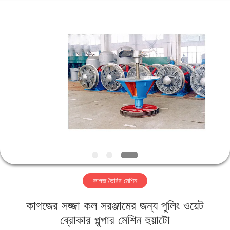
2026
HUATAO
LOVER
LTD.
All
Rights
Reserved.
বাড়ি
পণ্য
আমাদের
সম্পর্কে
কারখানা
কাগজ তৈরির মেশিন
ভ্রমণ
কাগজের সজ্জা কল সরঞ্জামের জন্য পুলিং ওয়েট
মান
ব্রোকার পুল্পার মেশিন হুয়াটো