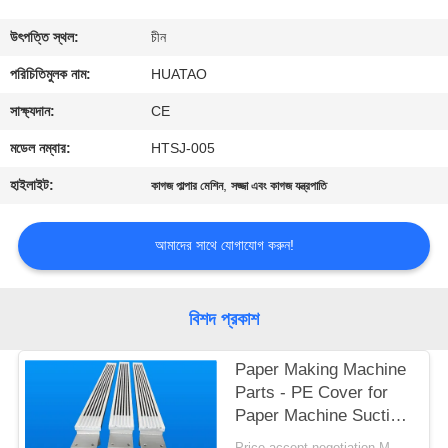
নিয়ন্ত্রণ
উৎপত্তি স্থল:
চীন
যোগাযোগ
পরিচিতিমুলক নাম:
HUATAO
করুন
সাক্ষ্যদান:
CE
মডেল নম্বার:
HTSJ-005
খবর
হাইলাইট:
,
কাগজ পাল্পার মেশিন
সজ্জা এবং কাগজ যন্ত্রপাতি
উদ্ধৃতির
আমাদের সাথে যোগাযোগ করুন!
জন্য
আবেদন
বিশদ প্রকাশ
সাইট
Paper Making Machine
Parts - PE Cover for
ম্যাপ
Paper Machine Suction
Box
Price accept negotiation MOQ:1 বিন্যাস করুন