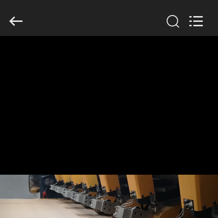
2026
HUATAO
LOVER
LTD.
All
Rights
Reserved.
বাড়ি
পণ্য
আমাদের
সম্পর্কে
কারখানা
ভ্রমণ
মান