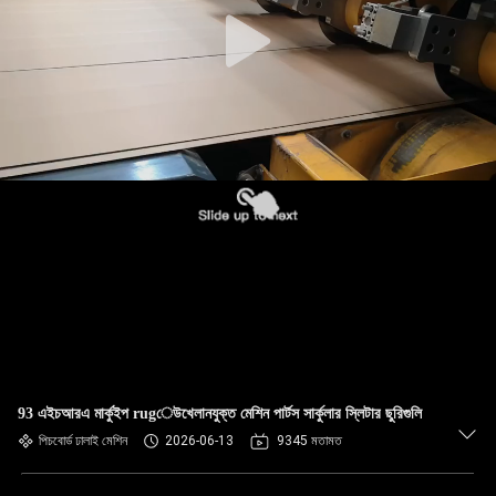
নিয়ন্ত্রণ
যোগাযোগ
করুন
খবর
উদ্ধৃতির
জন্য
আবেদন
সাইট
93 এইচআরএ মার্কুইপ rugেউখেলানযুক্ত মেশিন পার্টস সার্কুলার স্লিটার ছুরিগুলি
ম্যাপ
পিচবোর্ড ঢালাই মেশিন
2026-06-13
9345 মতামত