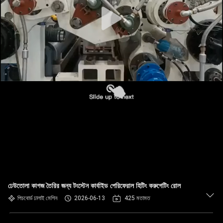
নিয়ন্ত্রণ
যোগাযোগ
করুন
খবর
উদ্ধৃতির
জন্য
আবেদন
সাইট
ঢেউতোলা কাগজ তৈরির জন্য টংস্টেন কার্বাইড পেরিফেরাল হিটিং করুগেটিং রোল
ম্যাপ
পিচবোর্ড ঢালাই মেশিন
2026-06-13
425 মতামত