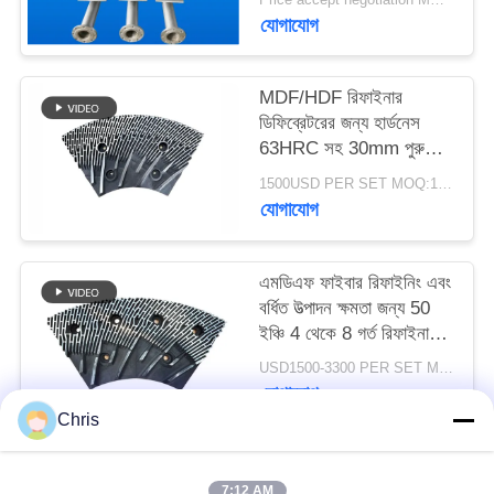
PRIVACY
যোগাযোগ
POLICY
MDF/HDF রিফাইনার
ডিফিব্রেটরের জন্য হার্ডনেস
63HRC সহ 30mm পুরু
রিফাইনার সেগমেন্ট
1500USD PER SET MOQ:1 সেট
যোগাযোগ
এমডিএফ ফাইবার রিফাইনিং এবং
বর্ধিত উত্পাদন ক্ষমতা জন্য 50
ইঞ্চি 4 থেকে 8 গর্ত রিফাইনার
স্ট্যাটর এবং রটার
USD1500-3300 PER SET MOQ:১টি সেট
যোগাযোগ
Chris
সব
7:12 AM