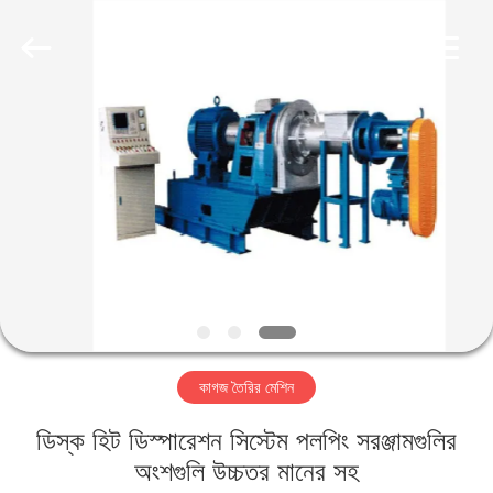
2026
HUATAO
LOVER
LTD.
All
Rights
Reserved.
বাড়ি
পণ্য
আমাদের
সম্পর্কে
কারখানা
কাগজ তৈরির মেশিন
ভ্রমণ
ডিস্ক হিট ডিস্পারেশন সিস্টেম পলপিং সরঞ্জামগুলির
মান
অংশগুলি উচ্চতর মানের সহ