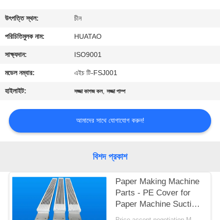
নিয়ন্ত্রণ
উৎপত্তি স্থল:
চীন
যোগাযোগ
পরিচিতিমুলক নাম:
HUATAO
করুন
সাক্ষ্যদান:
ISO9001
মডেল নম্বার:
এইচ টি-FSJ001
খবর
হাইলাইট:
,
সজ্জা কাগজ কল
সজ্জা পাম্প
উদ্ধৃতির
আমাদের সাথে যোগাযোগ করুন!
জন্য
আবেদন
বিশদ প্রকাশ
সাইট
Paper Making Machine
Parts - PE Cover for
ম্যাপ
Paper Machine Suction
Box
Price accept negotiation MOQ:1 বিন্যাস করুন