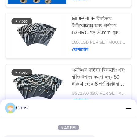
PRIVACY
POLICY
MDF/HDF রিফাইনার
ডিফিব্রেটরের জন্য হার্ডনেস
63HRC সহ 30mm পুরু
রিফাইনার সেগমেন্ট
1500USD PER SET MOQ:1 সেট
যোগাযোগ
এমডিএফ ফাইবার রিফাইনিং এবং
বর্ধিত উত্পাদন ক্ষমতা জন্য 50
ইঞ্চি 4 থেকে 8 গর্ত রিফাইনার
স্ট্যাটর এবং রটার
USD1500-3300 PER SET MOQ:১টি সেট
যোগাযোগ
Chris
সব
5:18 PM