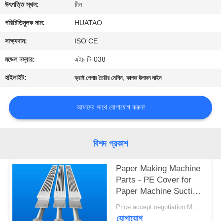
নিয়ন্ত্রণ
উৎপত্তি স্থল:
চীন
পরিচিতিমুলক নাম:
HUATAO
যোগাযোগ
সাক্ষ্যদান:
ISO CE
করুন
মডেল নম্বার:
এইচ টি-038
হাইলাইট:
,
ক্রাফ্ট পেপার তৈরির মেশিন
কাগজ উত্পাদন লাইন
খবর
আমাদের সাথে যোগাযোগ করুন!
উদ্ধৃতির
জন্য
বিশদ প্রকাশ
আবেদন
Paper Making Machine
Parts - PE Cover for
সাইট
Paper Machine Suction
ম্যাপ
Box
Price accept negotiation MOQ:1 বিন্যাস করুন
যোগাযোগ