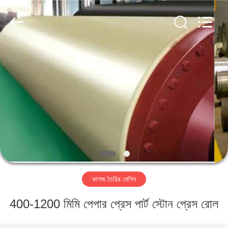
2026
HUATAO
LOVER
LTD.
All
Rights
Reserved.
বাড়ি
পণ্য
আমাদের
সম্পর্কে
কারখানা
কাগজ তৈরির মেশিন
ভ্রমণ
400-1200 মিমি পেপার প্রেস পার্ট স্টোন প্রেস রোল
মান