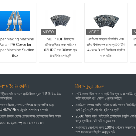
per Making Machine
MDF/HDF রিফাইনার
এমডিএফ ফাইবার রিফাইনিং এবং
এম
Parts - PE Cover for
ডিফিব্রেটরের জন্য হার্ডনেস
বর্ধিত উত্পাদন ক্ষমতা জন্য 50 ইঞ্চি
জ
per Machine Suction
63HRC সহ 30mm পুরু
4 থেকে 8 গর্ত রিফাইনার স্ট্যাটর
Box
রিফাইনার সেগমেন্ট
এবং রটার
কাগজ তৈরির মেশিন
শিল্প অনুভূত তারেক
সিলিন্ডার ছাঁচ এসএস ম্যাটারিয়াল ব্যাস 1.5 মি উচ্চ উচ্চ
স্টেইনলেস স্টিল হোল বা স্লট ইনফ্লো এবং আউটফ্
কার্যকারিতা
স্ক্রীন বাস্কেট পাল্প মেকিং প্রেসার স্ক্রীনে
পেপার মিলস, পেপার মেশিনের যন্ত্রাংশগুলির জন্য
এসজিএস পেপার মেশিন পার্টস ওয়েস্ট পেপার রিসাইক্ল
UHMWPE ভ্যাকুয়াম সাকশন বক্স কভার
পাল্প ইকুইপমেন্ট প্রেসার স্ক্রীন বাস্কেট
প্রেস বিভাগ স্টোন রোলস জন্য স্টেইনলেস স্টিল ফলক
260c ডিগ্রি তাপ প্রতিরোধী ইন্ডাস্ট্রিজ প্রিন্টিং মেশ
জন্য ফ্যাব্রিক বেল্ট বেল্ট অনুভূত হয়
রাবার বা ক্রোম স্প্রেডার কলা বো রোল
স্থানান্তর মেশিনের জন্য 100% নোমেক্স অন্তহীন 
তাপ স্থানান্তর প্রিন্টিং অনুভূত বেল্ট