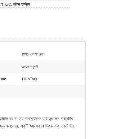
/T, L/C, পশ্চিম ইউনিয়ন
ব্লিচিং পেপার পাল্প
মডেল অনুযায়ী
 নাম:
HUATAO
পল্টমিল পল্ট বা হাই কনসেন্ট্রেশন হাইড্রোজেন পারক্সাইড
 স্ক্রু কনভেয়র, একটি উচ্চ ঘনত্ব মিশুক এবং একটি উচ্চ