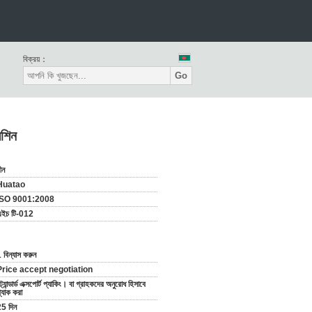
বিক্রয়：
Go
েশিন
ীন
Huatao
ISO 9001:2008
এইচ টি-012
 বিন্যাস করুন
Price accept negotiation
্ট্যান্ডার্ড এক্সপোর্ট প্যাকিং। বা গ্রাহকদের অনুরোধ হিসাবে
্যাক করা
5 দিন