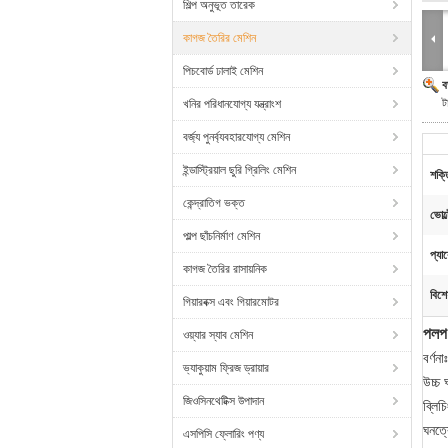
শিল্প অনুভূত তারেক
কাগজ তৈরির মেশিন
পিচবোর্ড ঢালাই মেশিন
ব
ট
খনির পরিধানযোগ্য যন্ত্রাংশ
বর্জ্য পুনর্ব্যবহারযোগ্য মেশিন
ইন্ডাস্ট্রিয়াল ছুরি গ্রিলিং মেশিন
শক্
কেন্দ্রাতিগ ভক্ত
ভোল্
পাল্প ছাঁচনির্মাণ মেশিন
প্যা
কাগজ তৈরির রাসায়নিক
বিশে
গিয়ারবক্স এবং গিয়ারমোটর
পলপ 
ওয়্যার স্যাব মেশিন
বর্ণনাঃ
ভ্যাকুয়াম ফ্রিজ ড্রায়ার
উচ্চ 
জিওসিনথেটিক্স উপাদান
ব্লিচ
ঘনত্ব
এসপিসি ফ্লোরিং পণ্য