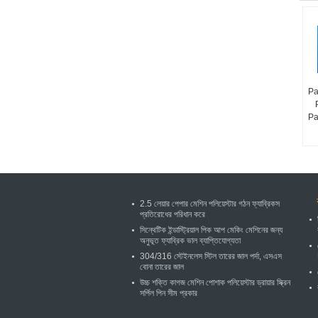
Pa
Pa
2.5 লেয়ার পেপার মেশিন পলিয়েস্টার গঠন ফ্যাব্রিকস
প্রতিরোধের পরিধান করে
সিন্থেটিক ইন্ডাস্ট্রিয়াল পিক আপ মেকিং মেশিনের জন্য
অনুভূত ফ্যাব্রিক ভাল ব্যাপ্তিযোগ্যতা
304/316 স্টেইনলেস স্টিল তারের জাল পর্দা, এসএস
বোনা তারের জাল
উচ্চ শক্তি কাগজ মেশিন পোশাক পলিয়েস্টার ড্রায়ার স্ক্রিন
সর্পিল পিন সীম প্রকার