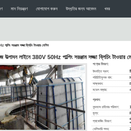
মণ
মান নিয়ন্ত্রণ
যোগাযোগ করুন
উদ্ধৃতির জন্য আবেদন
খবর
ল্পিং সরঞ্জাম সজ্জা ব্লিচিং টাওয়ার মেশিন
জ উত্পাদন লাইনে 380V 50Hz পাল্পিং সরঞ্জাম সজ্জা ব্লিচিং টাওয়ার ম
পণ্যের বিবরণ:
উৎপত্তি স্থল:
চ
পরিচিতিমুলক নাম:
সাক্ষ্যদান:
মডেল নম্বার:
প্রদান:
ন্যূনতম চাহিদার পরিমাণ:
1
মূল্য:
স
প্যাকেজিং বিবরণ:
প
ডেলিভারি সময়:
2