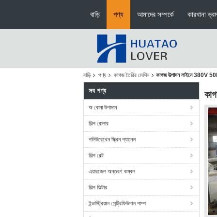
বাড়ি
পণ্য
আমাদের সম্পর্কে
কারখানা ভ্র
বাড়ি
পণ্য
কাগজ তৈরির মেশিন
কাগজ উত্পাদন লাইনে 380V 50Hz পা
সব পণ্য
কাগ
অ বোনা উপাদান
শিল্প রোলার
পলিউরেথেন স্ক্রিন প্যানেল
শিল্প বেল্ট
এয়ারজেল অন্তরণ কম্বল
শিল্প ফিল্টার
ইন্ডাস্ট্রিয়াল সেন্ট্রিফিউগাল পাম্প