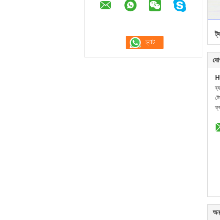
ট্
যো
H
ব্
ট
ফ্
অন্