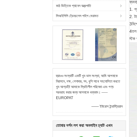
ব্যবহা
কাঠ ভিত্তিক প্যানেল যন্ত্রপাতি
1. প্
সিআইপিপি ট্রেনচলেস পাইপ মেরামত
2. টা
3বিশ
4তল 
স্টক 
হুয়াওও সংস্থাটি একটি খুব ভাল সংস্থা, আমি আপনাকে
নিরাপদে, দক্ষ, পেশাদার, সৎ, খুশি সাথে সহযোগিতা করতে
খুব আগ্রহী! আমাকে স্থিতিশীল পরিষেবা এবং পণ্য
সরবরাহ করার জন্য আপনাকে ধন্যবাদ। -----
EUROPAT
—— ইউরোপ ইন্ডাস্ট্রিয়াল
তোমার দর্শন লগ করা অনলাইন চ্যাট এখন