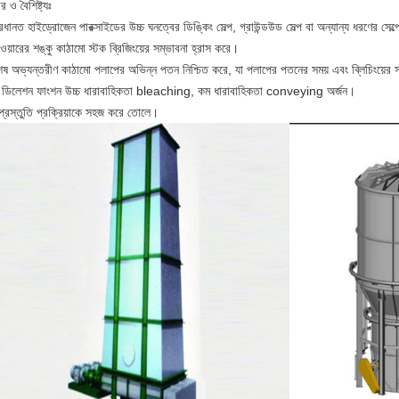
র ও বৈশিষ্ট্যঃ
রধানত হাইড্রোজেন পারক্সাইডের উচ্চ ঘনত্বের ডিঙ্কিং সেল্প, গ্রাউন্ডউড সেল্প বা অন্যান্য ধরণের সেল্পে
ওয়ারের শঙ্কু কাঠামো স্টক ব্রিজিংয়ের সম্ভাবনা হ্রাস করে।
েষ অভ্যন্তরীণ কাঠামো পলাপের অভিন্ন পতন নিশ্চিত করে, যা পলাপের পতনের সময় এবং ব্লিচিংয়ের
ডিলেশন ফাংশন উচ্চ ধারাবাহিকতা bleaching, কম ধারাবাহিকতা conveying অর্জন।
প্রস্তুতি প্রক্রিয়াকে সহজ করে তোলে।