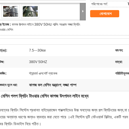
পরিশোধের শর্ত:
T
যোগাযোগ
ড় ইমেজ :
কাগজ উত্পাদন লাইনে 380V 50Hz পাল্পিং সরঞ্জাম সজ্জা ব্লিচিং
াওয়ার মেশিন
তি(w):
7.5---30kw
ফাংশন:
টেজ:
380V 50HZ
মাত্রা:
কেজিং:
স্ট্যান্ডার্ড এক্সপোর্ট প্যাকেজ
পরিচিতিমুলক
কাগজ কল মেশিন যন্ত্রাংশ
সজ্জা পাম্প
ষভাবে তুলে ধরা:
,
মেশিন পলপ ব্লিচিং টাওয়ার মেশিন কাগজ উৎপাদন লাইন মধ্যে
ঘনত্বের ব্লিচিং সিস্টেম প্রধানত হাইড্রোজেন পারক্সাইডের উচ্চ ঘনত্বের জন্য পল্প ব্লিচিংয়ের জন্য,যা 
িংয়ের অন্যান্য ধরণের জন্যও ব্যবহার করা যেতে পারে ।এই সিস্টেম দুটি নেটওয়ার্ক ফিল্টার, একটি গরম
ের ব্লিচিং ডিভাইস নিয়ে গঠিত।