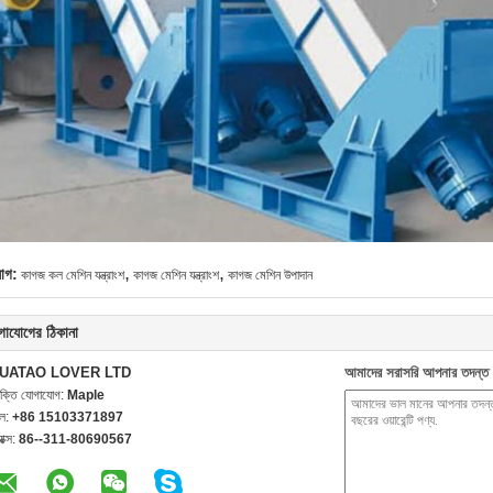
,
,
যাগ:
কাগজ কল মেশিন যন্ত্রাংশ
কাগজ মেশিন যন্ত্রাংশ
কাগজ মেশিন উপাদান
গাযোগের ঠিকানা
UATAO LOVER LTD
আমাদের সরাসরি আপনার তদন্ত 
যক্তি যোগাযোগ:
Maple
েল:
+86 15103371897
যাক্স:
86--311-80690567