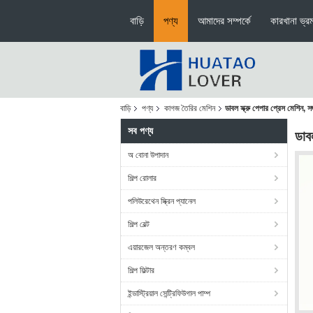
বাড়ি
পণ্য
আমাদের সম্পর্কে
কারখানা ভ্র
বাড়ি
পণ্য
কাগজ তৈরির মেশিন
ডাবল স্ক্রু পেপার প্রেস মেশিন, সজ
সব পণ্য
ডাবল
অ বোনা উপাদান
শিল্প রোলার
পলিউরেথেন স্ক্রিন প্যানেল
শিল্প বেল্ট
এয়ারজেল অন্তরণ কম্বল
শিল্প ফিল্টার
ইন্ডাস্ট্রিয়াল সেন্ট্রিফিউগাল পাম্প