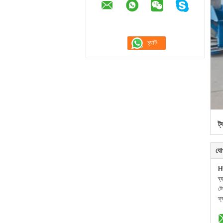
ট্
যো
H
ব্
ট
ফ্