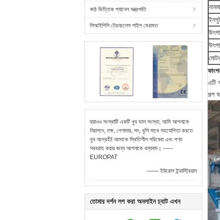
নামম
কাঠ ভিত্তিক প্যানেল যন্ত্রপাতি
ইনপু
সিআইপিপি ট্রেনচলেস পাইপ মেরামত
উৎপা
উৎপা
মোটর
ফাংশ
এটি অ
পল্প 
হুয়াওও সংস্থাটি একটি খুব ভাল সংস্থা, আমি আপনাকে
নিরাপদে, দক্ষ, পেশাদার, সৎ, খুশি সাথে সহযোগিতা করতে
খুব আগ্রহী! আমাকে স্থিতিশীল পরিষেবা এবং পণ্য
সরবরাহ করার জন্য আপনাকে ধন্যবাদ। -----
EUROPAT
—— ইউরোপ ইন্ডাস্ট্রিয়াল
তোমার দর্শন লগ করা অনলাইন চ্যাট এখন