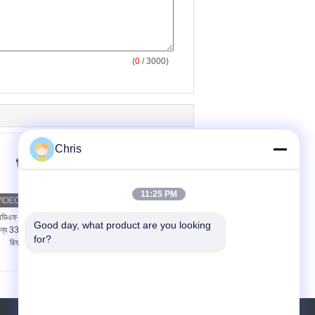
(
0
/ 3000)
Chris
11:25 PM
ডিএফ রিফাইনার ডিফিব্রেটরের
মধ্যম ঘনত্বের ফাইবারবোর্ড
Good day, what product are you looking 
ন্য 33 মিমি-42 মিমি বেধের
উত্পাদনের জন্য 48 ইঞ্চি রিফাইনার
for?
রিফাইনার সেগমেন্টস
ফিলিং