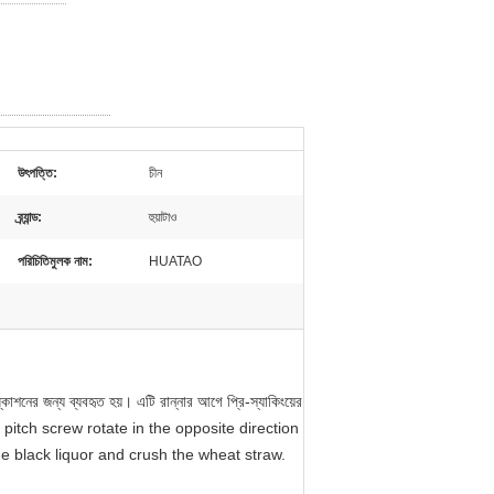
উৎপত্তি:
চীন
ব্র্যান্ড:
হুয়াটাও
পরিচিতিমুলক নাম:
HUATAO
কাশনের জন্য ব্যবহৃত হয়। এটি রান্নার আগে প্রি-স্যাকিংয়ের
le pitch screw rotate in the opposite direction
he black liquor and crush the wheat straw.