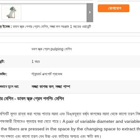
যোগাযোগ
ড় ইমেজ :
ডাবল স্ক্রু পেপার প্রেস মেশিন, সজ্জা কল সরঞ্জাম 1 বছরের ওয়ারেন্টি
ডবল স্ক্রু প্রেস pulping মেশিন
ন্টি:
1 বছর
কেজিং:
স্ট্যান্ডার্ড এক্সপোর্ট প্যাকেজ
সজ্জা কাগজ কল
সজ্জা পাম্প
ষভাবে তুলে ধরা:
,
র মেশিন - ডাবল স্ক্রু প্রেস পলপিং মেশিন
শিনটি মূলত রান্না করা গমের পাতার ময়দা এবং ডিঙ্কযুক্ত বর্জ্য কাগজের ময়দা থেকে কালো তরল নিষ্
পেষণকারী হিসাবেও ব্যবহার করা যেতে পারে। A pair of variable diameter and variab
 the fibers are pressed in the space by the changing space to extract t
কাশন দক্ষতা এবং কালো তরল বেধ উচ্চ এবং ফাইবার অপচয় এবং ক্ষতি কম।