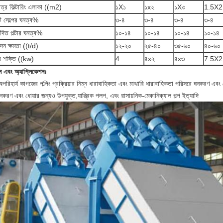
াত্র ফিল্টারিং এলাকা ((m2)
১X১
১x২
১X৩
1.5X2
ট সেল্পের ঘনত্ব%
৩-৪
৩-৪
৩-৪
৩-৪
দিত পল্টার ঘনত্ব%
১০-১৪
১০-১৪
১০-১৪
১০-১৪
দন ক্ষমতা ((t/d)
১২-২০
২৫-৪০
৩৫-৬০
৪০-৬০
 শক্তি ((kw)
4
৪x২
৪x৩
7.5X2
ন এবং অ্যাপ্লিকেশনঃ
পরিহার্য কাগজের পল্পিং প্রক্রিয়ার নিম্ন ধারাবাহিকতা এবং মাঝারি ধারাবাহিকতা পরিসরে ঘনকরণ এবং
ঘনকরণ এবং ধোয়ার জন্যও উপযুক্ত,যান্ত্রিক পলপ, এবং রাসায়নিক-মেকানিক্যাল পল্প ইত্যাদি