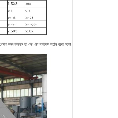
1.5X3
২x৩
৩-৪
৩-৪
১০-১৪
১০-১৪
৬০-৯০
১০০-১৩০
7.5X3
১১X৩
 ধোয়ার জন্য ব্যবহৃত হয় এবং এটি সালফেট কাঠের পল্পের মতো