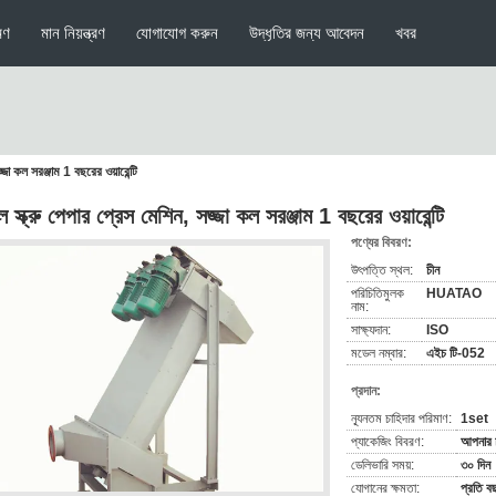
মণ
মান নিয়ন্ত্রণ
যোগাযোগ করুন
উদ্ধৃতির জন্য আবেদন
খবর
্জা কল সরঞ্জাম 1 বছরের ওয়ারেন্টি
 স্ক্রু পেপার প্রেস মেশিন, সজ্জা কল সরঞ্জাম 1 বছরের ওয়ারেন্টি
পণ্যের বিবরণ:
উৎপত্তি স্থল:
চীন
পরিচিতিমুলক
HUATAO
নাম:
সাক্ষ্যদান:
ISO
মডেল নম্বার:
এইচ টি-052
প্রদান:
ন্যূনতম চাহিদার পরিমাণ:
1set
প্যাকেজিং বিবরণ:
আপনার চ
ডেলিভারি সময়:
৩০ দিন
যোগানের ক্ষমতা:
প্রতি 