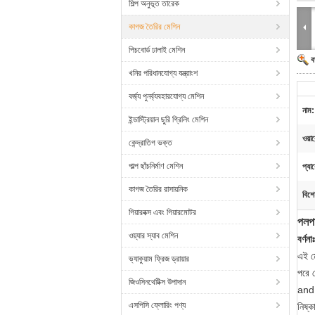
শিল্প অনুভূত তারেক
কাগজ তৈরির মেশিন
পিচবোর্ড ঢালাই মেশিন
ব
খনির পরিধানযোগ্য যন্ত্রাংশ
বর্জ্য পুনর্ব্যবহারযোগ্য মেশিন
নাম:
ইন্ডাস্ট্রিয়াল ছুরি গ্রিলিং মেশিন
ওয়ারে
কেন্দ্রাতিগ ভক্ত
পাল্প ছাঁচনির্মাণ মেশিন
প্যা
কাগজ তৈরির রাসায়নিক
বিশে
গিয়ারবক্স এবং গিয়ারমোটর
পলপা
ওয়্যার স্যাব মেশিন
বর্ণনাঃ
এই মে
ভ্যাকুয়াম ফ্রিজ ড্রায়ার
পরে 
জিওসিনথেটিক্স উপাদান
and
এসপিসি ফ্লোরিং পণ্য
নিষ্