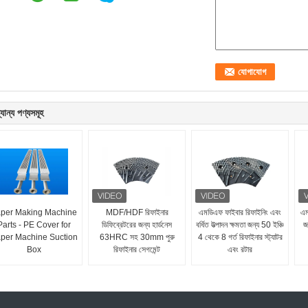
যান্য পণ্যসমূহ
per Making Machine
MDF/HDF রিফাইনার
এমডিএফ ফাইবার রিফাইনিং এবং
এম
Parts - PE Cover for
ডিফিব্রেটরের জন্য হার্ডনেস
বর্ধিত উত্পাদন ক্ষমতা জন্য 50 ইঞ্চি
জ
per Machine Suction
63HRC সহ 30mm পুরু
4 থেকে 8 গর্ত রিফাইনার স্ট্যাটর
Box
রিফাইনার সেগমেন্ট
এবং রটার