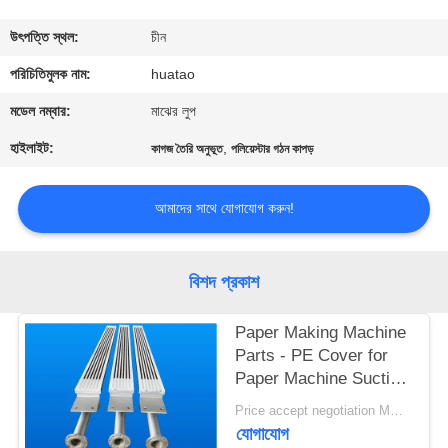
নিয়ন্ত্রণ
উৎপত্তি স্থল:
চীন
যোগাযোগ
পরিচিতিমুলক নাম:
huatao
করুন
মডেল নম্বার:
মাঝের লুপ
হাইলাইট:
,
কাগজ তৈরি অনুভূত
পলিয়েস্টার গঠন কাপড়
খবর
আমাদের সাথে যোগাযোগ করুন!
উদ্ধৃতির
জন্য
বিশদ প্রকাশ
আবেদন
Paper Making Machine
Parts - PE Cover for
সাইট
Paper Machine Suction
ম্যাপ
Box
Price accept negotiation MOQ:1 বিন্যাস করুন
যোগাযোগ