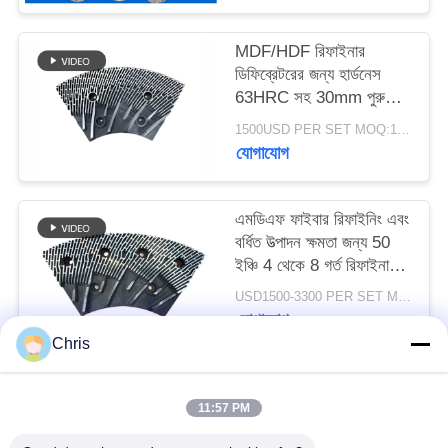
PRIVACY
POLICY
MDF/HDF রিফাইনার
ডিফিব্রেটরের জন্য হার্ডনেস
63HRC সহ 30mm পুরু
রিফাইনার সেগমেন্ট
1500USD PER SET MOQ:1 সেট
যোগাযোগ
এমডিএফ ফাইবার রিফাইনিং এবং
বর্ধিত উত্পাদন ক্ষমতা জন্য 50
ইঞ্চি 4 থেকে 8 গর্ত রিফাইনার
স্ট্যাটর এবং রটার
USD1500-3300 PER SET MOQ:১টি সেট
যোগাযোগ
Chris
সব
11:57 PM