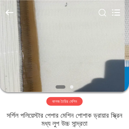
2026
HUATAO
LOVER
LTD.
All
Rights
Reserved.
বাড়ি
পণ্য
আমাদের
সম্পর্কে
কারখানা
কাগজ তৈরির মেশিন
ভ্রমণ
সর্পিল পলিয়েস্টার পেপার মেশিন পোশাক ড্রায়ার স্ক্রিন
মান
মধ্য লুপ উচ্চ সান্দ্রতা