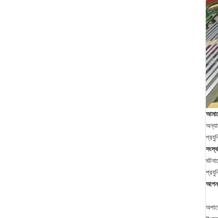
আমাদ
অন্যা
প্রযু
সংস্
ঘটনাক
প্রযু
আপনা
অপার