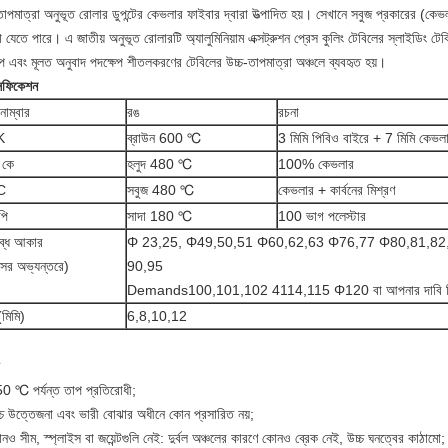
তাপমাত্রা অনুভূত রোলার ডুপন্টের কেভলার ফাইবার দ্বারা উত্পাদিত হয়। সেখানে সবুজ প্রকারের (
া যেতে পারে। এ জাতীয় অনুভূত রোলারটি অ্যালুমিনিয়াম এক্সট্রুশন প্রেস কুলিং টেবিলের স্লাইডিং টেবিল
প এবং মূলত অনুবাদ পদক্ষেপ শীতলকরণের টেবিলের উচ্চ-তাপমাত্রা অঞ্চলে ব্যবহৃত হয়।
সিফিকেশন
নাম্বার
রঙ
রচনা
K
ব্রাউন 600 ℃
3 মিমি পিবিও বাইরে + 7 মিমি কেভল
 কে
হলুদ 480 ℃
100% কেভলার
C
সবুজ 480 ℃
কেভলার + কার্বনের মিশ্রণ
পি
সাদা 180 ℃
100 ভাগ পলেস্টার
ব্ধ আকার
Φ 23,25, Φ49,50,51 Φ60,62,63 Φ76,77 Φ80,81,82,
াসের অভ্যন্তরে)
90,95
Demands100,101,102 4114,115 Φ120 বা আপনার দাবি হ
(মিমি)
6,8,10,12
0 ℃ পর্যন্ত তাপ প্রতিরোধী;
্চ উত্তেজনা এবং ভারী বোঝার অধীনে কোন প্রসারিত নয়;
ও সীম, স্প্লাইস বা জয়েন্টগুলি নেই: দুর্বল অঞ্চলের কারণে কোনও ব্রেক নেই, উচ্চ ঘনত্বের কাঠামো;