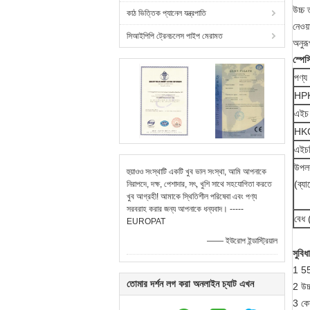
উচ্চ 
কাঠ ভিত্তিক প্যানেল যন্ত্রপাতি
নেওয়
সিআইপিপি ট্রেনচলেস পাইপ মেরামত
অনুরূ
স্পে
পণ্য 
HP
এইচ
HK
এইচ
উপল
হুয়াওও সংস্থাটি একটি খুব ভাল সংস্থা, আমি আপনাকে
(ব্য
নিরাপদে, দক্ষ, পেশাদার, সৎ, খুশি সাথে সহযোগিতা করতে
খুব আগ্রহী! আমাকে স্থিতিশীল পরিষেবা এবং পণ্য
সরবরাহ করার জন্য আপনাকে ধন্যবাদ। -----
বেধ 
EUROPAT
—— ইউরোপ ইন্ডাস্ট্রিয়াল
সুবিধা
1 55
তোমার দর্শন লগ করা অনলাইন চ্যাট এখন
2 উচ
3 কোন