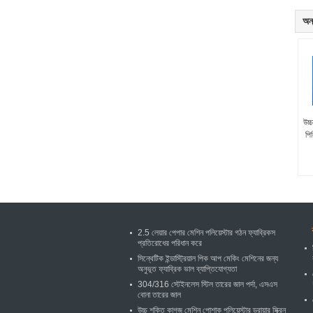
অন্
উচ্
পি
2.5 লেয়ার পেপার মেশিন পলিয়েস্টার গঠন ফ্যাব্রিকস
প্রতিরোধের পরিধান করে
সিন্থেটিক ইন্ডাস্ট্রিয়াল পিক আপ মেকিং মেশিনের জন্য
অনুভূত ফ্যাব্রিক ভাল ব্যাপ্তিযোগ্যতা
304/316 স্টেইনলেস স্টিল তারের জাল পর্দা, এসএস
বোনা তারের জাল
উচ্চ শক্তি কাগজ মেশিন পোশাক পলিয়েস্টার ড্রায়ার স্ক্রিন