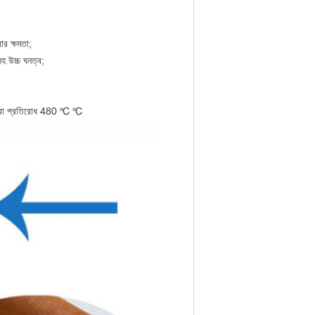
ার ক্ষমতা;
হ উচ্চ ঘনত্ব;
পমাত্রা প্রতিরোধ 480 ℃ ℃