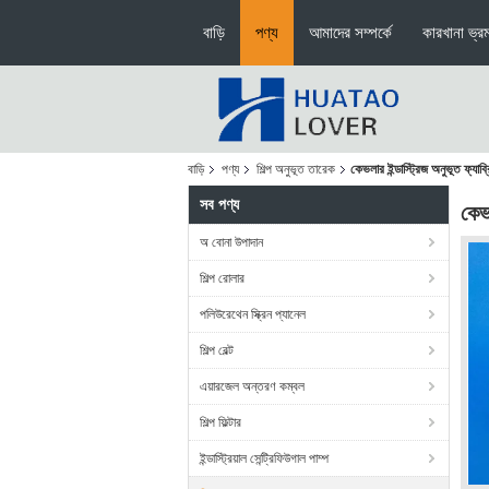
বাড়ি
পণ্য
আমাদের সম্পর্কে
কারখানা ভ্র
বাড়ি
পণ্য
শিল্প অনুভূত তারেক
কেভলার ইন্ডাস্ট্রিজ অনুভূত ফ্যা
সব পণ্য
কেভ
অ বোনা উপাদান
শিল্প রোলার
পলিউরেথেন স্ক্রিন প্যানেল
শিল্প বেল্ট
এয়ারজেল অন্তরণ কম্বল
শিল্প ফিল্টার
ইন্ডাস্ট্রিয়াল সেন্ট্রিফিউগাল পাম্প