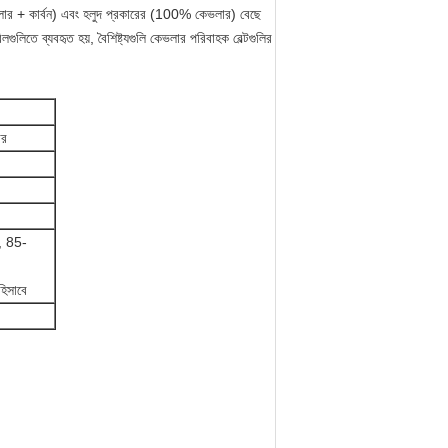
কেভলার + কার্বন) এবং হলুদ প্রকারের (100% কেভলার) বেছে
গুলিতে ব্যবহৃত হয়, বৈশিষ্ট্যগুলি কেভলার পরিবাহক বেল্টগুলির
ার
 85-
িসাবে