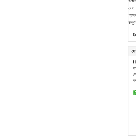
উপাদ
বেধ:
প্রস
উদ্ধ
ট্
যো
H
ব্
ট
ফ্