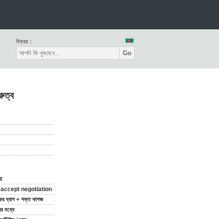
বিক্রয়：
Go
রুত্ব
া
 accept negotiation
িকের ব্যাগ + শক্ত কাগজ
র মধ্যে