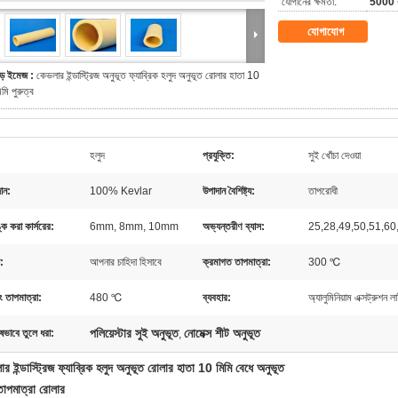
যোগানের ক্ষমতা:
5000 বর
যোগাযোগ
ড় ইমেজ :
কেভলার ইন্ডাস্ট্রিজ অনুভূত ফ্যাব্রিক হলুদ অনুভূত রোলার হাতা 10
িমি পুরুত্ব
হলুদ
প্রযুক্তি:
সুই খোঁচা দেওয়া
ান:
100% Kevlar
উপাদান বৈশিষ্ট্য:
তাপরোধী
ঙ্ক করা কার্সরের:
6mm, 8mm, 10mm
অভ্যন্তরীণ ব্যাস:
25,28,49,50,51,60,
য:
আপনার চাহিদা হিসাবে
ক্রমাগত তাপমাত্রা:
300 ℃
ং তাপমাত্রা:
480 ℃
ব্যবহার:
অ্যালুমিনিয়াম এক্সট্রুশন ল
পলিয়েস্টার সুই অনুভূত
নোমেক্স শীট অনুভূত
ষভাবে তুলে ধরা:
,
র ইন্ডাস্ট্রিজ ফ্যাব্রিক হলুদ অনুভূত রোলার হাতা 10 মিমি বেধে অনুভূত
তাপমাত্রা রোলার