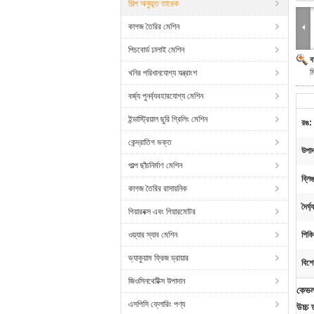
শিল্প অনুভূত তারেক
কাগজ তৈরির মেশিন
পিচবোর্ড ঢালাই মেশিন
ব
ম
খনির পরিধানযোগ্য যন্ত্রাংশ
বর্জ্য পুনর্ব্যবহারযোগ্য মেশিন
ইন্ডাস্ট্রিয়াল ছুরি গ্রিলিং মেশিন
রঙ:
কেন্দ্রাতিগ ভক্ত
উপাদ
পাল্প ছাঁচনির্মাণ মেশিন
ব্লি
কাগজ তৈরির রাসায়নিক
দৈর্ঘ্
গিয়ারবক্স এবং গিয়ারমোটর
ওয়্যার স্যাব মেশিন
পিকি
ভ্যাকুয়াম ফ্রিজ ড্রায়ার
বিশে
জিওসিনথেটিক্স উপাদান
কেভলা
এসপিসি ফ্লোরিং পণ্য
উচ্চ 