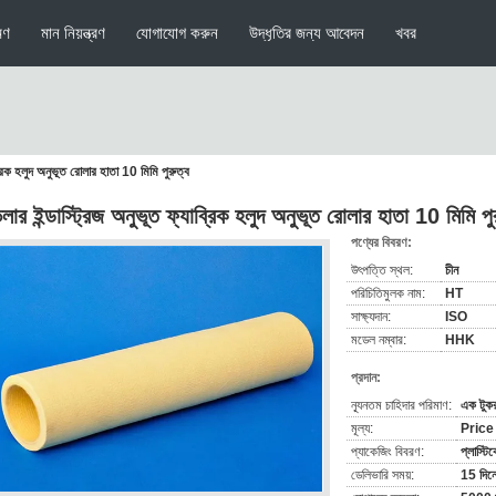
মণ
মান নিয়ন্ত্রণ
যোগাযোগ করুন
উদ্ধৃতির জন্য আবেদন
খবর
ব্রিক হলুদ অনুভূত রোলার হাতা 10 মিমি পুরুত্ব
লার ইন্ডাস্ট্রিজ অনুভূত ফ্যাব্রিক হলুদ অনুভূত রোলার হাতা 10 মিমি পু
পণ্যের বিবরণ:
উৎপত্তি স্থল:
চীন
পরিচিতিমুলক নাম:
HT
সাক্ষ্যদান:
ISO
মডেল নম্বার:
HHK
প্রদান:
ন্যূনতম চাহিদার পরিমাণ:
এক টুকর
মূল্য:
Price
প্যাকেজিং বিবরণ:
প্লাস্ট
ডেলিভারি সময়:
15 দিনে