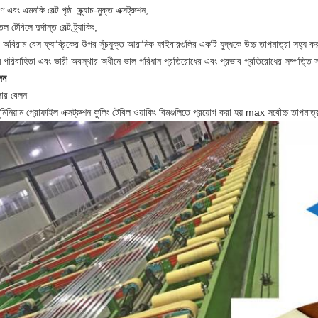
 এবং এমনকি বেল্ট পৃষ্ঠ: স্ক্র্যাচ-মুক্ত এক্সট্রুশন;
 টেবিলে দুর্দান্ত বেল্ট ট্র্যাকিং;
বিরাম বেস ফ্যাব্রিকের উপর সূঁচযুক্ত আরামিক ফাইবারগুলির একটি যুদ্ধকে উচ্চ তাপমাত্রা সহ্য কর
 পরিবাহিতা এবং ভারী অবস্থার অধীনে ভাল পরিধান প্রতিরোধের এবং প্রভাব প্রতিরোধের সম্পত্তি স
দন
ার বেলন
ুমিনিয়াম প্রোফাইল এক্সট্রুশন কুলিং টেবিল ওয়াকিং বিমগুলিতে প্রয়োগ করা হয় max সর্বোচ্চ তা