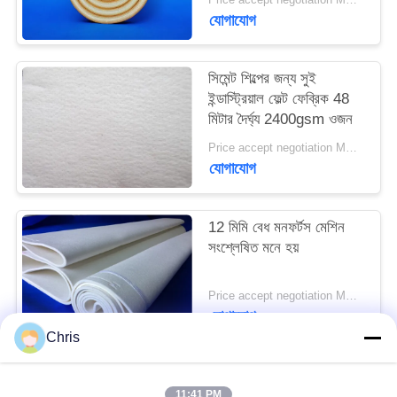
PRIVACY
যোগাযোগ
POLICY
সিমেন্ট শিল্পের জন্য সুই
ইন্ডাস্ট্রিয়াল ফেল্ট ফেব্রিক 48
মিটার দৈর্ঘ্য 2400gsm ওজন
Price accept negotiation MOQ:এক পিসি
যোগাযোগ
12 মিমি বেধ মনফর্টস মেশিন
সংশ্লেষিত মনে হয়
Price accept negotiation MOQ:1 টুকরা
যোগাযোগ
Chris
সব
11:41 PM