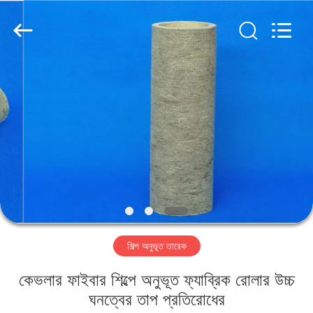
2026
HUATAO
LOVER
LTD.
All
Rights
Reserved.
বাড়ি
পণ্য
আমাদের
সম্পর্কে
কারখানা
শিল্প অনুভূত তারেক
ভ্রমণ
কেভলার ফাইবার শিল্পে অনুভূত ফ্যাব্রিক রোলার উচ্চ
মান
ঘনত্বের তাপ প্রতিরোধের