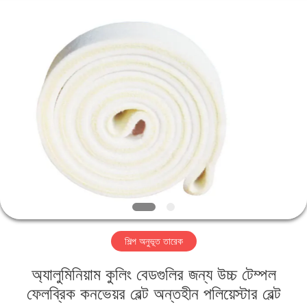
2026
HUATAO
LOVER
LTD.
All
Rights
Reserved.
বাড়ি
পণ্য
আমাদের
সম্পর্কে
কারখানা
শিল্প অনুভূত তারেক
ভ্রমণ
অ্যালুমিনিয়াম কুলিং বেডগুলির জন্য উচ্চ টেম্পল
মান
ফেলব্রিক কনভেয়র বেল্ট অন্তহীন পলিয়েস্টার বেল্ট