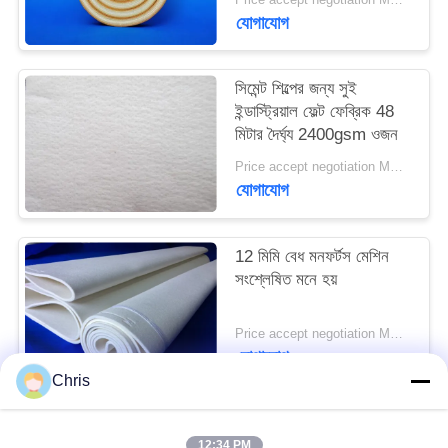
PRIVACY
যোগাযোগ
POLICY
সিমেন্ট শিল্পের জন্য সুই
ইন্ডাস্ট্রিয়াল ফেল্ট ফেব্রিক 48
মিটার দৈর্ঘ্য 2400gsm ওজন
Price accept negotiation MOQ:এক পিসি
যোগাযোগ
12 মিমি বেধ মনফর্টস মেশিন
সংশ্লেষিত মনে হয়
Price accept negotiation MOQ:1 টুকরা
যোগাযোগ
Chris
সব
12:34 PM