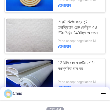
PRIVACY
যোগাযোগ
POLICY
সিমেন্ট শিল্পের জন্য সুই
ইন্ডাস্ট্রিয়াল ফেল্ট ফেব্রিক 48
মিটার দৈর্ঘ্য 2400gsm ওজন
Price accept negotiation MOQ:এক পিসি
যোগাযোগ
12 মিমি বেধ মনফর্টস মেশিন
সংশ্লেষিত মনে হয়
Price accept negotiation MOQ:1 টুকরা
যোগাযোগ
Chris
সব
7:20 AM