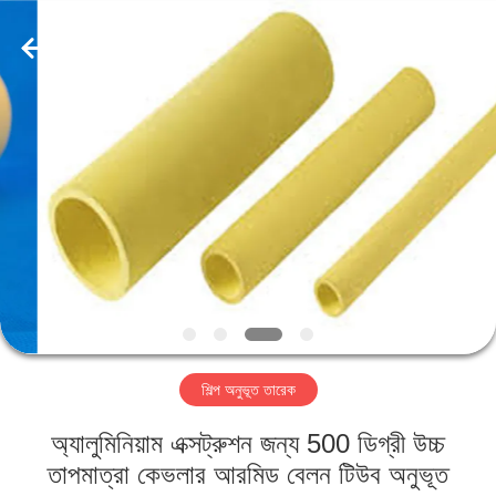
2026
HUATAO
LOVER
LTD.
All
Rights
Reserved.
বাড়ি
পণ্য
আমাদের
সম্পর্কে
কারখানা
শিল্প অনুভূত তারেক
ভ্রমণ
অ্যালুমিনিয়াম এক্সট্রুশন জন্য 500 ডিগ্রী উচ্চ
মান
তাপমাত্রা কেভলার আরমিড বেলন টিউব অনুভূত