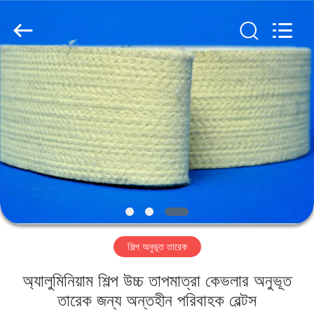
2026
HUATAO
LOVER
LTD.
All
Rights
Reserved.
বাড়ি
পণ্য
আমাদের
সম্পর্কে
কারখানা
শিল্প অনুভূত তারেক
ভ্রমণ
অ্যালুমিনিয়াম শিল্প উচ্চ তাপমাত্রা কেভলার অনুভূত
মান
তারেক জন্য অন্তহীন পরিবাহক বেল্টস