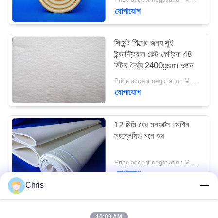
PRIVACY
যোগাযোগ
POLICY
সিমেন্ট শিল্পের জন্য সুই
ইন্ডাস্ট্রিয়াল ফেল্ট ফেব্রিক 48
মিটার দৈর্ঘ্য 2400gsm ওজন
Price accept negotiation MOQ:এক পিসি
যোগাযোগ
12 মিমি বেধ মনফর্টস মেশিন
সংশ্লেষিত মনে হয়
Price accept negotiation MOQ:1 টুকরা
যোগাযোগ
Chris
সব
10:09 AM