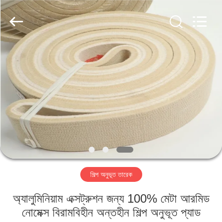
2026
HUATAO
LOVER
LTD.
All
Rights
Reserved.
বাড়ি
পণ্য
আমাদের
সম্পর্কে
কারখানা
শিল্প অনুভূত তারেক
ভ্রমণ
অ্যালুমিনিয়াম এক্সট্রুশন জন্য 100% মেটা আরমিড
মান
নোমেক্স বিরামবিহীন অন্তহীন শিল্প অনুভূত প্যাড