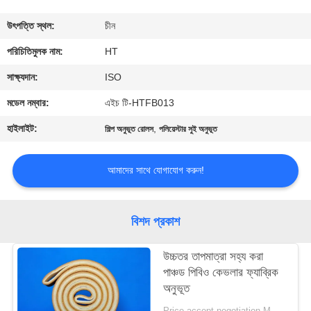
নিয়ন্ত্রণ
উৎপত্তি স্থল:
চীন
যোগাযোগ
পরিচিতিমুলক নাম:
HT
করুন
সাক্ষ্যদান:
ISO
মডেল নম্বার:
এইচ টি-HTFB013
খবর
হাইলাইট:
,
শিল্প অনুভূত রোলস
পলিয়েস্টার সুই অনুভূত
উদ্ধৃতির
আমাদের সাথে যোগাযোগ করুন!
জন্য
আবেদন
বিশদ প্রকাশ
সাইট
উচ্চতর তাপমাত্রা সহ্য করা
পাঞ্চড পিবিও কেভলার ফ্যাব্রিক
ম্যাপ
অনুভূত
Price accept negotiation MOQ:1 বর্গ মিটার