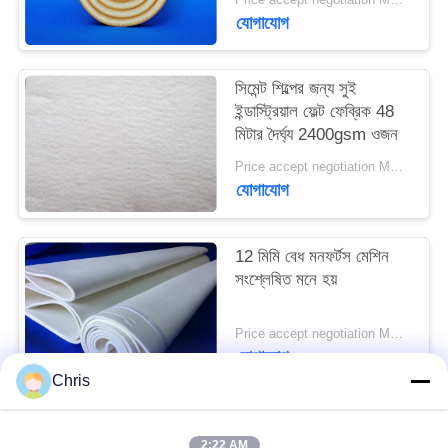
PRIVACY
যোগাযোগ
POLICY
সিমেন্ট শিল্পের জন্য সুই
ইন্ডাস্ট্রিয়াল ফেল্ট ফেব্রিক 48
মিটার দৈর্ঘ্য 2400gsm ওজন
Price accept negotiation MOQ:এক পিসি
যোগাযোগ
12 মিমি বেধ মনফর্টস মেশিন
সংশ্লেষিত মনে হয়
Price accept negotiation MOQ:1 টুকরা
যোগাযোগ
Chris
সব
2:22 AM