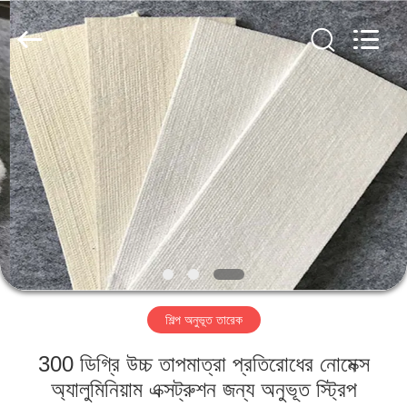
2026
HUATAO
LOVER
LTD.
All
Rights
Reserved.
বাড়ি
পণ্য
আমাদের
সম্পর্কে
কারখানা
শিল্প অনুভূত তারেক
ভ্রমণ
300 ডিগ্রি উচ্চ তাপমাত্রা প্রতিরোধের নোমেক্স
মান
অ্যালুমিনিয়াম এক্সট্রুশন জন্য অনুভূত স্ট্রিপ