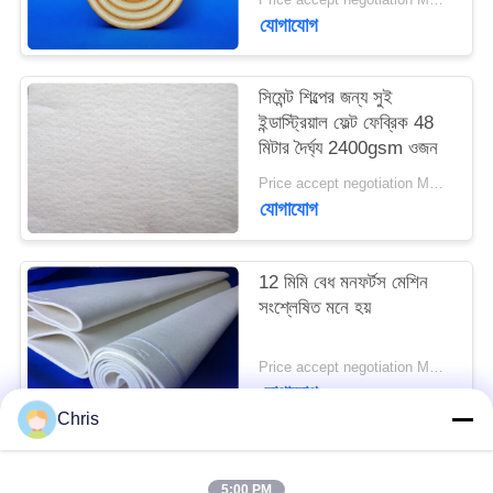
PRIVACY
যোগাযোগ
POLICY
সিমেন্ট শিল্পের জন্য সুই
ইন্ডাস্ট্রিয়াল ফেল্ট ফেব্রিক 48
মিটার দৈর্ঘ্য 2400gsm ওজন
Price accept negotiation MOQ:এক পিসি
যোগাযোগ
12 মিমি বেধ মনফর্টস মেশিন
সংশ্লেষিত মনে হয়
Price accept negotiation MOQ:1 টুকরা
যোগাযোগ
Chris
সব
5:00 PM