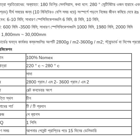
ত্রা প্রতিরোধের: অব্যাহত: 180 ডিগ্রি সেলসিয়াস, কথা বলে: 280 ° সেন্টিমিটার ওজন হারাবে এবং 
িগ্রেড) দীর্ঘ সময়ের জন্য (10 মিনিটেরও বেশি সময় ধরে) সংস্পর্শে পড়লে নিজের জীবন কমিয়ে দেবে its
বেধ: 6-10 মিমি; সাধারণ স্পেসিফিকেশনগুলি 6 মিমি, 8 মিমি, 10 মিমি,
্থ: 600 মিমি -3500 মিমি; সাধারণ স্পেসিফিকেশনগুলি 1000 মিমি, 1980 মিমি, 2000 মিমি
্ঘ্য: 1,800mm ~ 30,000mm
ান্ডার্ডের ঘনত্ব কার্যকর কম্বলগুলির অংশটি 2800g / m2-3600g / m2; স্ট্যান্ডার্ড বা বিশেষ প্রয়
সিফিকেশন
ান
100% Nomex
াত্রা
220 ° c ~ 280 ° c
সাদা
ব
2800 গ্রাম / এম 2- 3600 গ্রাম / এম 2
া
বেল্ট কনভেয়র অংশ
্তি স্থল
চীন
োধের শর্ত
টি / টি প্রদান
কেজ
পে ব্যাগস
Q
1 পিসি
ণ সময়
আপনার পেমেন্ট প্রাপ্তির পরে 15 দিনের ডেলিভারি