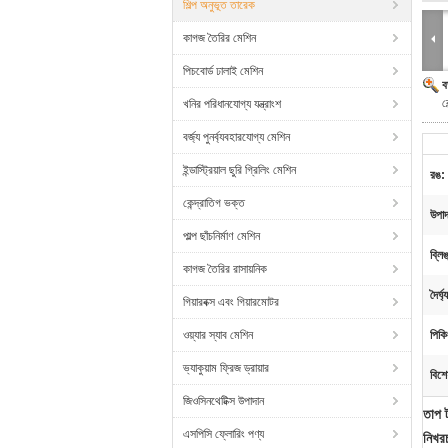
শিল্প অনুভূত তারেক
কাগজ তৈরির মেশিন
পিচবোর্ড ঢালাই মেশিন
ব
ব
খনির পরিধানযোগ্য যন্ত্রাংশ
বর্জ্য পুনর্ব্যবহারযোগ্য মেশিন
ইন্ডাস্ট্রিয়াল ছুরি গ্রিলিং মেশিন
রঙ:
কেন্দ্রাতিগ ভক্ত
উপাদ
পাল্প ছাঁচনির্মাণ মেশিন
ব্লি
কাগজ তৈরির রাসায়নিক
দৈর্ঘ্
গিয়ারবক্স এবং গিয়ারমোটর
ওয়্যার স্যাব মেশিন
পিকি
ভ্যাকুয়াম ফ্রিজ ড্রায়ার
বিশে
জিওসিনথেটিক্স উপাদান
তাপ ট
এসপিসি ফ্লোরিং পণ্য
নিখরচ