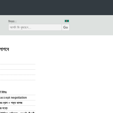
বিক্রয়：
Go
 লাগবে
গ মিটার
 accept negotiation
িকের ব্যাগ + শক্ত কাগজ
র মধ্যে