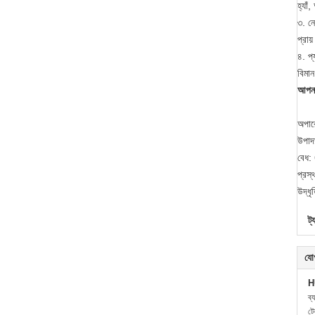
হ্যা
৩. নে
প্রায
৪. প্
বিমা
আপনা
অপার
উপা
বেধ:
প্রস
উদ্ধ
ট্
যো
H
ব্
ট