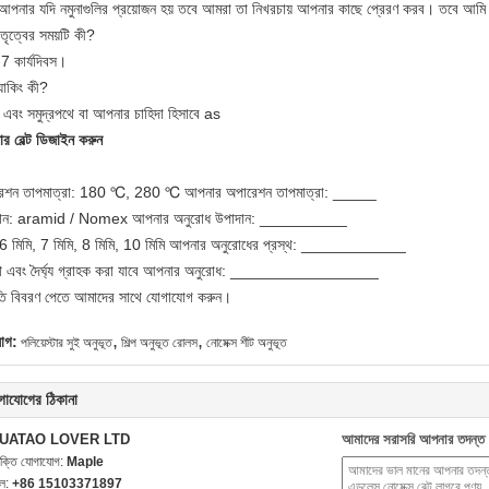
ঁ, আপনার যদি নমুনাগুলির প্রয়োজন হয় তবে আমরা তা নিখরচায় আপনার কাছে প্রেরণ করব। তবে আম
তৃত্বের সময়টি কী?
় 7 কার্যদিবস।
যাকিং কী?
ন এবং সমুদ্রপথে বা আপনার চাহিদা হিসাবে as
র বেল্ট ডিজাইন করুন
েশন তাপমাত্রা: 180 ℃, 280 ℃ আপনার অপারেশন তাপমাত্রা: _____
দান: aramid / Nomex আপনার অনুরোধ উপাদান: __________
 6 মিমি, 7 মিমি, 8 মিমি, 10 মিমি আপনার অনুরোধের প্রস্থ: ____________
্থ এবং দৈর্ঘ্য গ্রাহক করা যাবে আপনার অনুরোধ: _________________
ৃতি বিবরণ পেতে আমাদের সাথে যোগাযোগ করুন।
,
,
যাগ:
পলিয়েস্টার সুই অনুভূত
শিল্প অনুভূত রোলস
নোমেক্স শীট অনুভূত
গাযোগের ঠিকানা
UATAO LOVER LTD
আমাদের সরাসরি আপনার তদন্ত 
যক্তি যোগাযোগ:
Maple
েল:
+86 15103371897