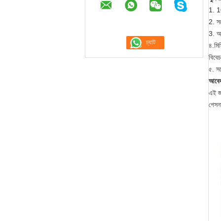
1. 1
2. স
3. অন
৪.মিস
বিবে
৫. স
আবে
এই জা
গেসনা