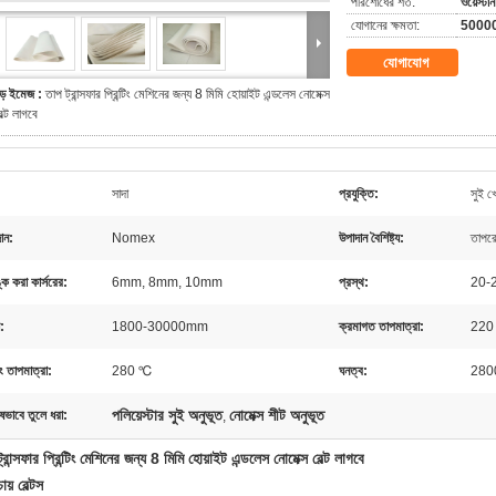
পরিশোধের শর্ত:
ওয়েস্টার
যোগানের ক্ষমতা:
500000 
যোগাযোগ
ড় ইমেজ :
তাপ ট্রান্সফার প্রিন্টিং মেশিনের জন্য 8 মিমি হোয়াইট এন্ডলেস নোমেক্স
েল্ট লাগবে
সাদা
প্রযুক্তি:
সুই খো
ান:
Nomex
উপাদান বৈশিষ্ট্য:
তাপর
ঙ্ক করা কার্সরের:
6mm, 8mm, 10mm
প্রস্থ:
20-
য:
1800-30000mm
ক্রমাগত তাপমাত্রা:
220
ং তাপমাত্রা:
280 ℃
ঘনত্ব:
2800
পলিয়েস্টার সুই অনুভূত
নোমেক্স শীট অনুভূত
ষভাবে তুলে ধরা:
,
্রান্সফার প্রিন্টিং মেশিনের জন্য 8 মিমি হোয়াইট এন্ডলেস নোমেক্স বেল্ট লাগবে
ায় বেল্টস