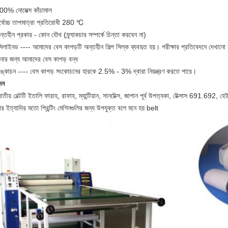
00% নোমেক্স কাঁচামাল
র্বোচ্চ তাপমাত্রা প্রতিরোধী 280 ℃
্তহীন প্রকার - কোন যৌথ (ফ্র্যাকচার সম্পর্কে চিন্তা করবেন না)
িলাইনড ---- আমাদের বেস কাপড়টি অন্তহীন শিল্প সিল্ক ব্যবহৃত হয়। পরীক্ষার প্রতিবেদনে দেখানো 
চনার জন্য আমাদের বেস কাপড় বন্ধ
ঙ্কোচন ---- বেস কাপড় সংকোচনের হারকে 2.5% - 3% দ্বারা নিয়ন্ত্রণ করতে পারে।
দন
তীয় বেল্টটি ইতালি ফারাহ, রাফাহ, ম্যান্টিয়ান, সানটেক্স, জাপান পূর্ব উপত্যকা, টেক্সাস 691.692, হেইনি
র ইত্যাদির মতো প্রিন্টিং মেশিনগুলির জন্য উপযুক্ত বলে মনে হয় belt