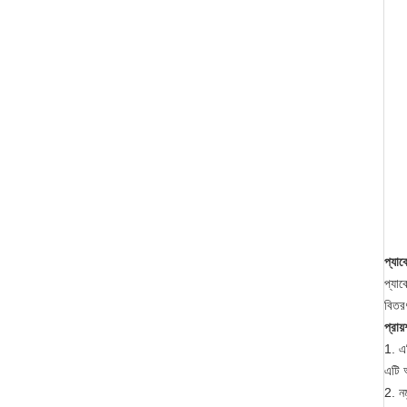
প্যা
প্যাক
বিতরণ
প্রায
1. এ
এটি 
2. নম