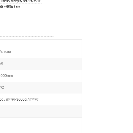
্ন ইউনিয়ন, মানিগ্রাম, এল / সি, টি / টি
বর্গমিটার / মাস
ঁচা দেওয়া
োধী
2000mm
 ℃
g / m² মত-3600g / m² মত