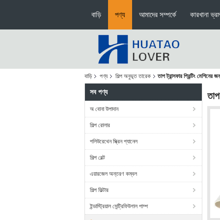
বাড়ি
পণ্য
আমাদের সম্পর্কে
কারখানা ভ্র
বাড়ি
পণ্য
শিল্প অনুভূত তারেক
তাপ ট্রান্সফার প্রিন্টিং মেশিনের 
সব পণ্য
তাপ 
অ বোনা উপাদান
শিল্প রোলার
পলিউরেথেন স্ক্রিন প্যানেল
শিল্প বেল্ট
এয়ারজেল অন্তরণ কম্বল
শিল্প ফিল্টার
ইন্ডাস্ট্রিয়াল সেন্ট্রিফিউগাল পাম্প