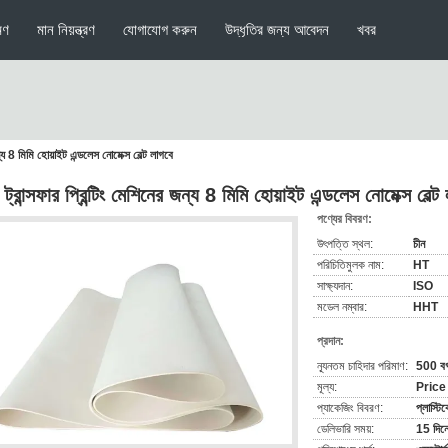
মণ
মান নিয়ন্ত্রণ
যোগাযোগ করুন
উদ্ধৃতির জন্য আবেদন
খবর
জন্য 8 মিমি হোয়াইট এন্ডলেস নোমেক্স বেল্ট লাগবে
ট্রান্সফার প্রিন্টিং মেশিনের জন্য 8 মিমি হোয়াইট এন্ডলেস নোমেক্স বেল্ট
পণ্যের বিবরণ:
উৎপত্তি স্থল:
চীন
পরিচিতিমুলক নাম:
HT
সাক্ষ্যদান:
ISO
মডেল নম্বার:
HHT
প্রদান:
ন্যূনতম চাহিদার পরিমাণ:
500 বর্
মূল্য:
Price
প্যাকেজিং বিবরণ:
প্লাস্ট
ডেলিভারি সময়:
15 দিনে