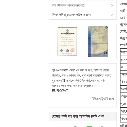
তাপমা
কাঠ ভিত্তিক প্যানেল যন্ত্রপাতি
সেন্ট
সিআইপিপি ট্রেনচলেস পাইপ মেরামত
মোট 
প্রস
দৈর
স্ট্য
স্পে
উপাদ
তাপম
রং
হুয়াওও সংস্থাটি একটি খুব ভাল সংস্থা, আমি আপনাকে
ঘনত্
নিরাপদে, দক্ষ, পেশাদার, সৎ, খুশি সাথে সহযোগিতা করতে
খুব আগ্রহী! আমাকে স্থিতিশীল পরিষেবা এবং পণ্য
ক্রিয়
সরবরাহ করার জন্য আপনাকে ধন্যবাদ। -----
উৎপত
EUROPAT
পরিশ
—— ইউরোপ ইন্ডাস্ট্রিয়াল
প্যা
MO
তোমার দর্শন লগ করা অনলাইন চ্যাট এখন
বিতর
সুবিধা