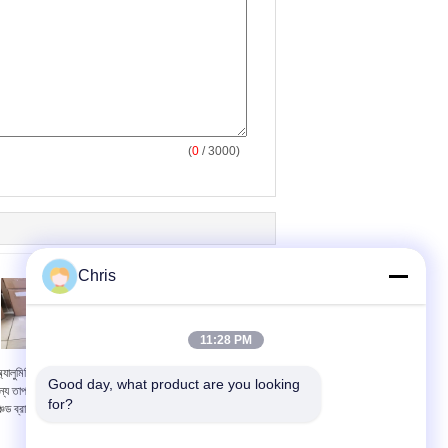
(
0
/ 3000)
Chris
11:28 PM
্যালুমিনিয়াম এক্সট্রোশনগুলির
সূঁচযুক্ত ব্যাঞ্চিত ব্যাটারি পেস্টিং
Good day, what product are you looking 
্য তাপ প্রতিরোধের সাথে সুই
বেল্ট 5 মিমি বেধ এসিড
for?
ঞ্চড ব্রাউন কালার পিবিও রোলার
প্রতিরোধের
টিউব