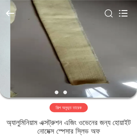
2026
HUATAO
LOVER
LTD.
All
Rights
Reserved.
বাড়ি
পণ্য
আমাদের
সম্পর্কে
কারখানা
শিল্প অনুভূত তারেক
ভ্রমণ
অ্যালুমিনিয়াম এক্সট্রুশন এজিং ওভেনের জন্য হোয়াইট
মান
নোমেক্স স্পেসার স্লিভ অফ