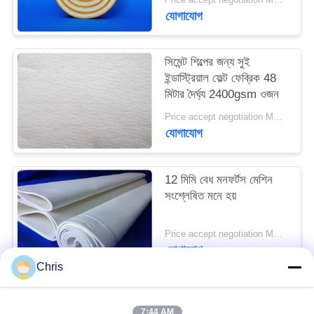
PRIVACY
যোগাযোগ
POLICY
সিমেন্ট শিল্পের জন্য সুই
ইন্ডাস্ট্রিয়াল ফেল্ট ফেব্রিক 48
মিটার দৈর্ঘ্য 2400gsm ওজন
Price accept negotiation MOQ:এক পিসি
যোগাযোগ
12 মিমি বেধ মনফর্টস মেশিন
সংশ্লেষিত মনে হয়
Price accept negotiation MOQ:1 টুকরা
যোগাযোগ
Chris
সব
7:44 AM