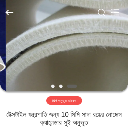
2026
HUATAO
LOVER
LTD.
All
Rights
Reserved.
বাড়ি
পণ্য
আমাদের
সম্পর্কে
কারখানা
শিল্প অনুভূত তারেক
ভ্রমণ
টেক্সটাইল যন্ত্রপাতি জন্য 10 মিমি সাদা রঙের নোমেক্স
মান
ক্যালেন্ডার সুই অনুভূত