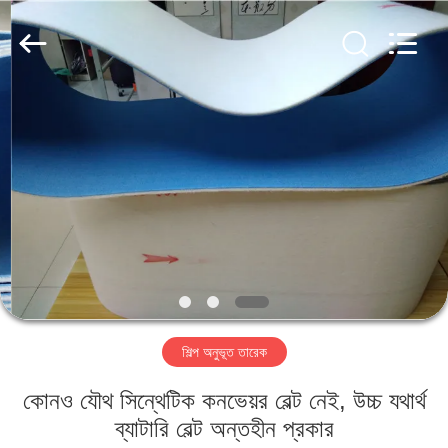
2026
HUATAO
LOVER
LTD.
All
Rights
Reserved.
বাড়ি
পণ্য
আমাদের
সম্পর্কে
কারখানা
শিল্প অনুভূত তারেক
ভ্রমণ
কোনও যৌথ সিন্থেটিক কনভেয়র বেল্ট নেই, উচ্চ যথার্থ
মান
ব্যাটারি বেল্ট অন্তহীন প্রকার