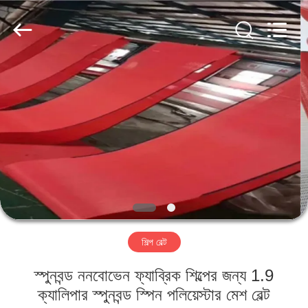
2026
HUATAO
LOVER
LTD.
All
Rights
Reserved.
বাড়ি
পণ্য
আমাদের
সম্পর্কে
কারখানা
শিল্প বেল্ট
ভ্রমণ
স্পুনবন্ড ননবোভেন ফ্যাব্রিক শিল্পের জন্য 1.9
মান
ক্যালিপার স্পুনবন্ড স্পিন পলিয়েস্টার মেশ বেল্ট