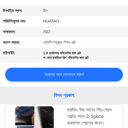
নিয়ন্ত্রণ
উৎপত্তি স্থল:
চীন
যোগাযোগ
পরিচিতিমুলক নাম:
HUATAO
করুন
সাক্ষ্যদান:
ISO
মডেল নম্বার:
এইচটি-স্পুনবন্ড স্পিন বেল্ট
খবর
হাইলাইট:
,
1.9 ক্যালিপার পলিয়েস্টার জাল বেল্ট
অ বোনা ফ্যাব্রিক শিল্প পলিয়েস্টার জাল বেল্ট
উদ্ধৃতির
আমাদের সাথে যোগাযোগ করুন!
জন্য
আবেদন
বিশদ প্রকাশ
SITEMAP
হুয়াটাও উচ্চ মানের প্রি-প্রেস
বেল্টের সাথে Z-Splice
PRIVACY
ক্রমাগত প্রেসের জন্য।