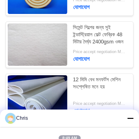
PRIVACY
যোগাযোগ
POLICY
সিমেন্ট শিল্পের জন্য সুই
ইন্ডাস্ট্রিয়াল ফেল্ট ফেব্রিক 48
মিটার দৈর্ঘ্য 2400gsm ওজন
Price accept negotiation MOQ:এক পিসি
যোগাযোগ
12 মিমি বেধ মনফর্টস মেশিন
সংশ্লেষিত মনে হয়
Price accept negotiation MOQ:1 টুকরা
যোগাযোগ
Chris
সব
8:49 AM