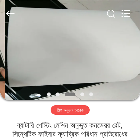
2026
HUATAO
LOVER
LTD.
All
Rights
Reserved.
বাড়ি
পণ্য
আমাদের
সম্পর্কে
কারখানা
শিল্প অনুভূত তারেক
ভ্রমণ
ব্যাটারি পেস্টিং মেশিন অনুভূত কনভেয়র বেল্ট,
মান
সিন্থেটিক ফাইবার ফ্যাব্রিক পরিধান প্রতিরোধের