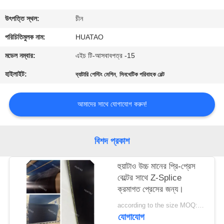
নিয়ন্ত্রণ
উৎপত্তি স্থল:
চীন
যোগাযোগ
পরিচিতিমুলক নাম:
HUATAO
করুন
মডেল নম্বার:
এইচ টি-আসবাবপত্র -15
হাইলাইট:
,
ব্যাটারি পেস্টিং মেশিন
সিনথেটিক পরিবাহক বেল্ট
খবর
আমাদের সাথে যোগাযোগ করুন!
উদ্ধৃতির
জন্য
বিশদ প্রকাশ
আবেদন
হুয়াটাও উচ্চ মানের প্রি-প্রেস
বেল্টের সাথে Z-Splice
সাইট
ক্রমাগত প্রেসের জন্য।
ম্যাপ
according to the size MOQ:12 পিসি
যোগাযোগ