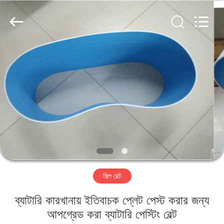
2026
HUATAO
LOVER
LTD.
All
Rights
Reserved.
বাড়ি
পণ্য
আমাদের
সম্পর্কে
কারখানা
শিল্প বেল্ট
ভ্রমণ
ব্যাটারি কারখানায় ইতিবাচক প্লেট পেস্ট করার জন্য
মান
আপগ্রেড করা ব্যাটারি পেস্টিং বেল্ট