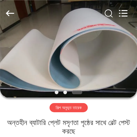
2026
HUATAO
LOVER
LTD.
All
Rights
Reserved.
বাড়ি
পণ্য
আমাদের
সম্পর্কে
কারখানা
শিল্প অনুভূত তারেক
ভ্রমণ
অন্তহীন ব্যাটারি প্লেট মসৃণতা পৃষ্ঠের সাথে বেল্ট পেস্ট
মান
করছে