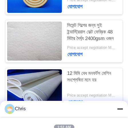
PRIVACY
যোগাযোগ
POLICY
সিমেন্ট শিল্পের জন্য সুই
ইন্ডাস্ট্রিয়াল ফেল্ট ফেব্রিক 48
মিটার দৈর্ঘ্য 2400gsm ওজন
Price accept negotiation MOQ:এক পিসি
যোগাযোগ
12 মিমি বেধ মনফর্টস মেশিন
সংশ্লেষিত মনে হয়
Price accept negotiation MOQ:1 টুকরা
যোগাযোগ
Chris
সব
1:51 AM