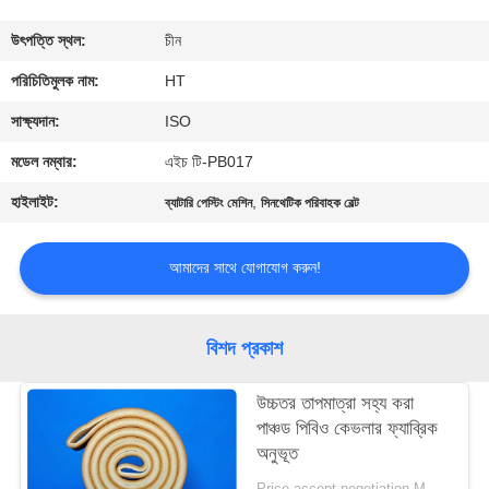
নিয়ন্ত্রণ
উৎপত্তি স্থল:
চীন
যোগাযোগ
পরিচিতিমুলক নাম:
HT
করুন
সাক্ষ্যদান:
ISO
মডেল নম্বার:
এইচ টি-PB017
খবর
হাইলাইট:
,
ব্যাটারি পেস্টিং মেশিন
সিনথেটিক পরিবাহক বেল্ট
উদ্ধৃতির
আমাদের সাথে যোগাযোগ করুন!
জন্য
আবেদন
বিশদ প্রকাশ
সাইট
উচ্চতর তাপমাত্রা সহ্য করা
পাঞ্চড পিবিও কেভলার ফ্যাব্রিক
ম্যাপ
অনুভূত
Price accept negotiation MOQ:1 বর্গ মিটার