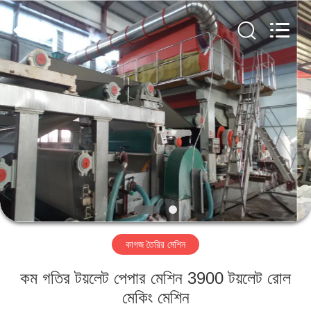
2026
HUATAO
LOVER
LTD.
All
Rights
Reserved.
বাড়ি
পণ্য
আমাদের
সম্পর্কে
কারখানা
কাগজ তৈরির মেশিন
ভ্রমণ
কম গতির টয়লেট পেপার মেশিন 3900 টয়লেট রোল
মান
মেকিং মেশিন