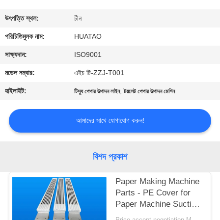
নিয়ন্ত্রণ
উৎপত্তি স্থল:
চীন
যোগাযোগ
পরিচিতিমুলক নাম:
HUATAO
করুন
সাক্ষ্যদান:
ISO9001
মডেল নম্বার:
এইচ টি-ZZJ-T001
খবর
হাইলাইট:
,
টিস্যু পেপার উত্পাদন লাইন
টয়লেট পেপার উত্পাদন মেশিন
উদ্ধৃতির
আমাদের সাথে যোগাযোগ করুন!
জন্য
আবেদন
বিশদ প্রকাশ
সাইট
Paper Making Machine
Parts - PE Cover for
ম্যাপ
Paper Machine Suction
Box
Price accept negotiation MOQ:1 বিন্যাস করুন