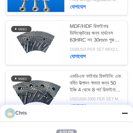
PRIVACY
যোগাযোগ
POLICY
MDF/HDF রিফাইনার
ডিফিব্রেটরের জন্য হার্ডনেস
63HRC সহ 30mm পুরু
রিফাইনার সেগমেন্ট
1500USD PER SET MOQ:1 সেট
যোগাযোগ
এমডিএফ ফাইবার রিফাইনিং এবং
বর্ধিত উত্পাদন ক্ষমতা জন্য 50
ইঞ্চি 4 থেকে 8 গর্ত রিফাইনার
স্ট্যাটর এবং রটার
USD1500-3300 PER SET MOQ:১টি সেট
যোগাযোগ
Chris
সব
8:55 PM