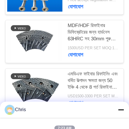
PRIVACY
যোগাযোগ
POLICY
MDF/HDF রিফাইনার
ডিফিব্রেটরের জন্য হার্ডনেস
63HRC সহ 30mm পুরু
রিফাইনার সেগমেন্ট
1500USD PER SET MOQ:1 সেট
যোগাযোগ
এমডিএফ ফাইবার রিফাইনিং এবং
বর্ধিত উত্পাদন ক্ষমতা জন্য 50
ইঞ্চি 4 থেকে 8 গর্ত রিফাইনার
স্ট্যাটর এবং রটার
USD1500-3300 PER SET MOQ:১টি সেট
যোগাযোগ
Chris
সব
7:23 AM