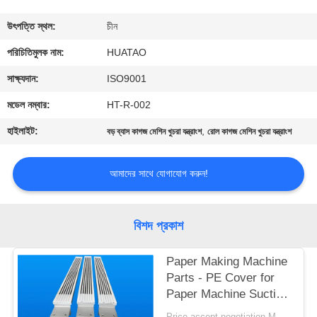
নিয়ন্ত্রণ
উৎপত্তি স্থল:
চীন
যোগাযোগ
পরিচিতিমুলক নাম:
HUATAO
করুন
সাক্ষ্যদান:
ISO9001
মডেল নম্বার:
HT-R-002
খবর
হাইলাইট:
,
বড় ব্যাস কাগজ মেশিন খুচরা যন্ত্রাংশ
রোল কাগজ মেশিন খুচরা যন্ত্রাংশ
উদ্ধৃতির
আমাদের সাথে যোগাযোগ করুন!
জন্য
আবেদন
বিশদ প্রকাশ
সাইট
Paper Making Machine
Parts - PE Cover for
ম্যাপ
Paper Machine Suction
Box
Price accept negotiation MOQ:1 বিন্যাস করুন