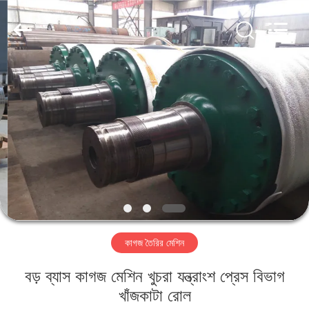
2026
HUATAO
LOVER
LTD.
All
Rights
Reserved.
বাড়ি
পণ্য
আমাদের
সম্পর্কে
কারখানা
কাগজ তৈরির মেশিন
ভ্রমণ
বড় ব্যাস কাগজ মেশিন খুচরা যন্ত্রাংশ প্রেস বিভাগ
মান
খাঁজকাটা রোল