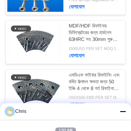
POLICY
যোগাযোগ
MDF/HDF রিফাইনার
ডিফিব্রেটরের জন্য হার্ডনেস
63HRC সহ 30mm পুরু
রিফাইনার সেগমেন্ট
1500USD PER SET MOQ:1 সেট
যোগাযোগ
এমডিএফ ফাইবার রিফাইনিং এবং
বর্ধিত উত্পাদন ক্ষমতা জন্য 50
ইঞ্চি 4 থেকে 8 গর্ত রিফাইনার
স্ট্যাটর এবং রটার
USD1500-3300 PER SET MOQ:১টি সেট
যোগাযোগ
Chris
সব
1:51 AM